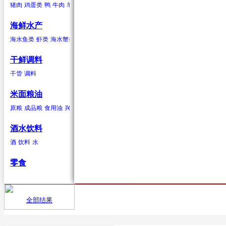
猪肉
鸡蛋类
鸭
牛肉
羊肉
驴肉
兔肉
马肉
鹿肉
鸡
鹅
鹌鹑
鸽子
鸭蛋类
鹅蛋类
柑果
葱蒜类
羊肉
海鲜水产
橘子
红葱头
羊肉卷
砂糖桔
韭菜
羊排
橙子
大蒜
柠檬
生姜
青柠
香葱
柚子
蒜苗
金桔
蒜苔
葡萄柚
海水贝类
海水鱼类
虾类
海水蟹类
海水贝类
淡水鱼
淡水蟹
鲍鱼
泥蚶
毛蚶（赤贝）
魁蚶
贻贝
红螺
香螺
干鲜调料
浆果
辣椒类
兔肉
杂色蛤
青柳蛤
大竹蛏
缢蛏
海虹
其他海水贝类
干货
调料
葡萄
红尖椒
兔肉
提子
绿尖椒
蓝莓
猕猴桃(奇异果)
黄心猕猴桃
软
米面粮油
鹿肉
原粮
成品粮
食用油
兴安大米
鹿肉
酒水饮料
酒
饮料
水
鹅
零食
鹅肉
鸽子
全部结果
首页
供应
鸽子肉