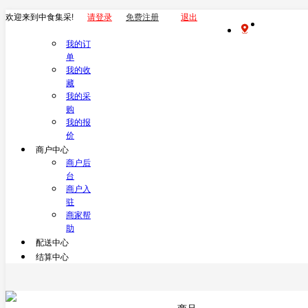
欢迎来到中食集采!
请登录
免费注册
退出
我的订
单
我的收
藏
我的采
购
我的报
价
商户中心
商户后
台
商户入
驻
商家帮
助
配送中心
结算中心