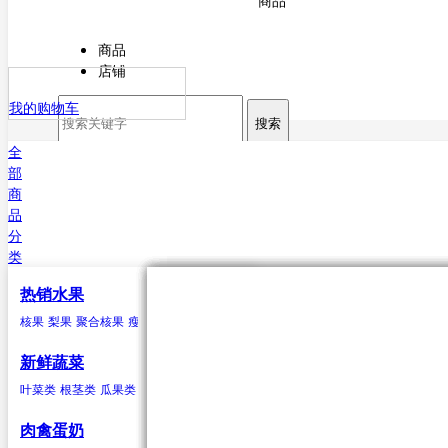
商品
商品
店铺
我的购物车
搜索
全
部
商
品
分
类
热销水果
核果
叶菜类
猪肉
海水鱼类
干货
原粮
酒
核果
梨果
聚合核果
瘦果
柑果
瓠果
浆果
菠萝
芒果
杏
菠菜
猪排
鳕鱼
甘薯粉
稻谷
白酒
樱桃
芥菜
白条猪
带鱼
小麦
啤酒
李子
香菜
鲅鱼（马鲛鱼）
玉米
米酒
桃类
茼蒿
高粱
红酒
梅子(青梅)西梅
苋菜
谷子
小白菜
大麦
鲳鱼
荞麦
鱿鱼
芹菜
大豆
黄姑鱼
空心菜
小豆
鲹
马面鲀
秋刀鱼
石斑鱼
鲍鱼
三文鱼
鲆鱼
鲽
新鲜蔬菜
鱼
章鱼
其他海水鱼类
叶菜类
根茎类
瓜果类
菌类
葱蒜类
豆荚类
辣椒类
聚合核果
瓜果类
鸭
食用油
水
黑莓
黄瓜
鸭肉
花生油
纯净水
覆盆子
丝瓜
菜油
矿泉水
冬瓜
云莓
香油
苦瓜
罗甘莓
葵花籽油
南瓜
白里叶莓
西葫芦
大豆油
西红柿
玉米胚油
圣女
肉禽蛋奶
油
芥花油