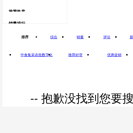
羊绒制品
鹅蛋类
推荐热卖
鹅蛋
羊绒制
销量排行
鸽子蛋类
排序
综合
销量
评论
品
鸽子蛋
中食集采农批数字化
推荐好货
优惠促销
平台自营
-- 抱歉没找到您要