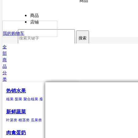
商品
商品
店铺
我的购物车
搜索
全
部
商
品
分
类
热销水果
核果
叶菜类
猪肉
海水鱼类
干货
原粮
酒
核果
梨果
聚合核果
瘦果
柑果
瓠果
浆果
菠萝
芒果
杏
菠菜
猪排
鳕鱼
甘薯粉
稻谷
白酒
樱桃
芥菜
白条猪
带鱼
小麦
啤酒
李子
香菜
鲅鱼（马鲛鱼）
玉米
米酒
桃类
茼蒿
高粱
红酒
梅子(青梅)西梅
苋菜
谷子
小白菜
大麦
鲳鱼
荞麦
鱿鱼
芹菜
大豆
黄姑鱼
空心菜
小豆
鲹
马面鲀
秋刀鱼
石斑鱼
鲍鱼
三文鱼
鲆鱼
鲽
新鲜蔬菜
鱼
章鱼
其他海水鱼类
叶菜类
根茎类
瓜果类
菌类
葱蒜类
豆荚类
辣椒类
聚合核果
瓜果类
鸭
食用油
水
黑莓
黄瓜
鸭肉
花生油
纯净水
覆盆子
丝瓜
菜油
矿泉水
冬瓜
云莓
香油
苦瓜
罗甘莓
葵花籽油
南瓜
白里叶莓
西葫芦
大豆油
西红柿
玉米胚油
圣女
肉禽蛋奶
油
芥花油