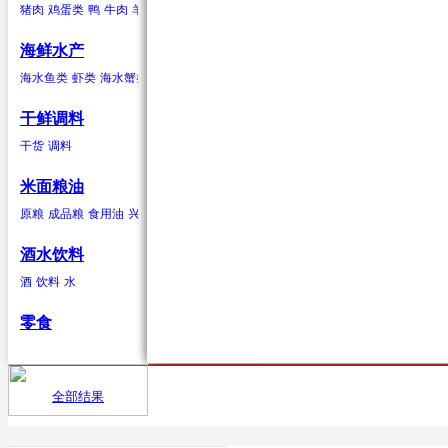
猪肉
鸡蛋类
鸭
牛肉
羊肉
驴肉
兔肉
马肉
鹿肉
鸡
鹅
鹌鹑
鸽子
鸭蛋类
鹅蛋类
柑果
葱蒜类
羊肉
海鲜水产
橘子
红葱头
羊肉卷
砂糖桔
韭菜
羊排
橙子
大蒜
柠檬
生姜
青柠
香葱
柚子
蒜苗
金桔
蒜苔
葡萄柚
海水贝类
海水鱼类
虾类
海水蟹类
海水贝类
淡水鱼
淡水蟹
鲍鱼
泥蚶
毛蚶（赤贝）
魁蚶
贻贝
红螺
香螺
干鲜调料
浆果
辣椒类
兔肉
杂色蛤
青柳蛤
大竹蛏
缢蛏
海虹
其他海水贝类
干货
调料
葡萄
红尖椒
兔肉
提子
绿尖椒
蓝莓
猕猴桃(奇异果)
黄心猕猴桃
软
米面粮油
鹿肉
原粮
成品粮
食用油
兴安大米
鹿肉
酒水饮料
酒
饮料
水
鹅
零食
鹅肉
鸽子
全部结果
首页
供应
鸽子肉