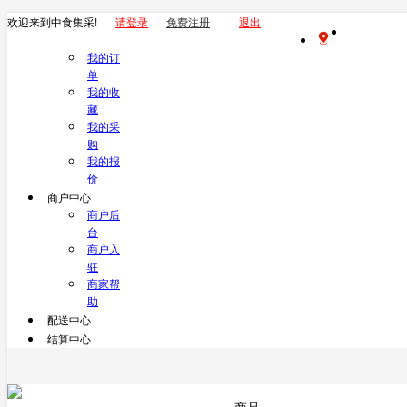
欢迎来到中食集采!
请登录
免费注册
退出
我的订
单
我的收
藏
我的采
购
我的报
价
商户中心
商户后
台
商户入
驻
商家帮
助
配送中心
结算中心