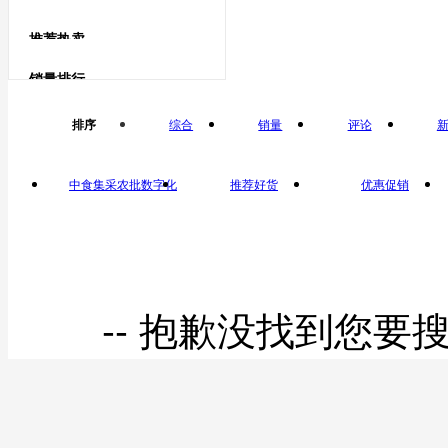
海水贝类
鹅蛋类
推荐热卖
鹅蛋
毛蚶（赤
销量排行
鸽子蛋类
排序
综合
销量
评论
贝）
鸽子蛋
中食集采农批数字化
推荐好货
优惠促销
平台自营
-- 抱歉没找到您要