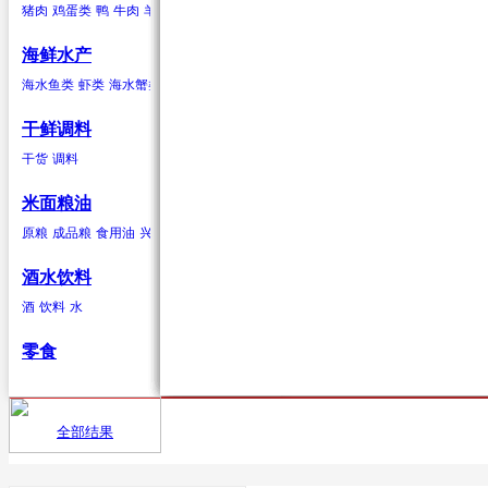
猪肉
鸡蛋类
鸭
牛肉
羊肉
驴肉
兔肉
马肉
鹿肉
鸡
鹅
鹌鹑
鸽子
鸭蛋类
鹅蛋类
柑果
葱蒜类
羊肉
海鲜水产
橘子
红葱头
羊肉卷
砂糖桔
韭菜
羊排
橙子
大蒜
柠檬
生姜
青柠
香葱
柚子
蒜苗
金桔
蒜苔
葡萄柚
海水贝类
海水鱼类
虾类
海水蟹类
海水贝类
淡水鱼
淡水蟹
鲍鱼
泥蚶
毛蚶（赤贝）
魁蚶
贻贝
红螺
香螺
干鲜调料
浆果
辣椒类
兔肉
杂色蛤
青柳蛤
大竹蛏
缢蛏
海虹
其他海水贝类
干货
调料
葡萄
红尖椒
兔肉
提子
绿尖椒
蓝莓
猕猴桃(奇异果)
黄心猕猴桃
软
米面粮油
鹿肉
原粮
成品粮
食用油
兴安大米
鹿肉
酒水饮料
酒
饮料
水
鹅
零食
鹅肉
鸽子
全部结果
首页
供应
鸽子肉