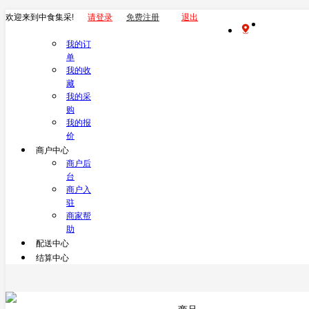
欢迎来到中食集采!
请登录
免费注册
退出
我的订
单
我的收
藏
我的采
购
我的报
价
商户中心
商户后
台
商户入
驻
商家帮
助
配送中心
结算中心