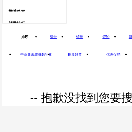
根茎类
鹅蛋类
推荐热卖
鹅蛋
冬笋
销量排行
鸽子蛋类
排序
综合
销量
评论
鸽子蛋
中食集采农批数字化
推荐好货
优惠促销
平台自营
-- 抱歉没找到您要