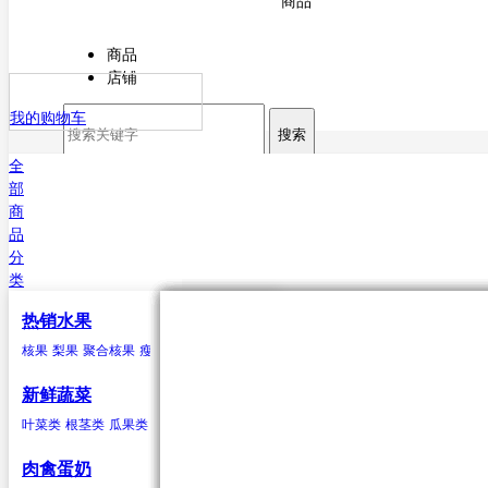
商品
商品
店铺
我的购物车
搜索
全
部
商
品
分
类
热销水果
核果
叶菜类
猪肉
海水鱼类
干货
原粮
酒
核果
梨果
聚合核果
瘦果
柑果
瓠果
浆果
菠萝
芒果
杏
菠菜
猪排
鳕鱼
甘薯粉
稻谷
白酒
樱桃
芥菜
白条猪
带鱼
小麦
啤酒
李子
香菜
鲅鱼（马鲛鱼）
玉米
米酒
桃类
茼蒿
高粱
红酒
梅子(青梅)西梅
苋菜
谷子
小白菜
大麦
鲳鱼
荞麦
鱿鱼
芹菜
大豆
黄姑鱼
空心菜
小豆
鲹
马面鲀
秋刀鱼
石斑鱼
鲍鱼
三文鱼
鲆鱼
鲽
新鲜蔬菜
鱼
章鱼
其他海水鱼类
叶菜类
根茎类
瓜果类
菌类
葱蒜类
豆荚类
辣椒类
聚合核果
瓜果类
鸭
食用油
水
黑莓
黄瓜
鸭肉
花生油
纯净水
覆盆子
丝瓜
菜油
矿泉水
冬瓜
云莓
香油
苦瓜
罗甘莓
葵花籽油
南瓜
白里叶莓
西葫芦
大豆油
西红柿
玉米胚油
圣女
肉禽蛋奶
油
芥花油