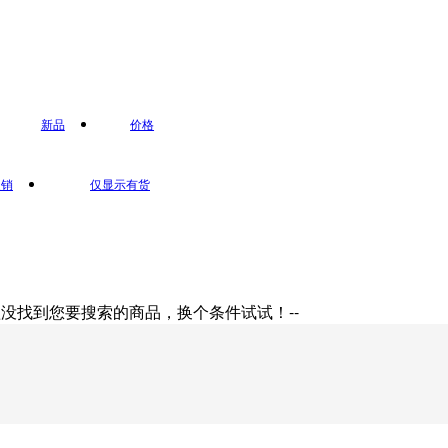
鹌鹑蛋类
鹌鹑蛋
奶类
新品
价格
奶粉
驼
促销
仅显示有货
抱歉没找到您要搜索的商品，换个条件试试！--