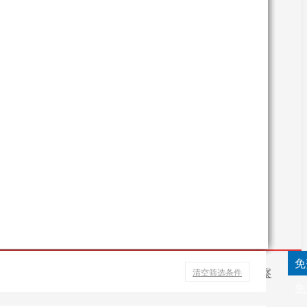
巨蟹座蟹
其他海水蟹类
豆
香瓜
四季豆
白兰瓜
黄豆
刺角瓜
毛豆
金铃子(癞葡萄)
豇豆
香蕉
大蕉
南洋红香蕉
鱼
黄鱼
鲢鱼
鲤鱼
鲫鱼
鲶鱼
草鱼
鳜鱼
武昌鱼
河蟹
免
免费入驻
卖家中心
未登录
买家中心
讯
配送中心
供应链金融
产品追溯
公证监察
清空筛选条件
免