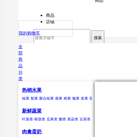
商品
商品
店铺
我的购物车
搜索
全
部
商
品
分
类
热销水果
核果
叶菜类
猪肉
海水鱼类
干货
原粮
酒
核果
梨果
聚合核果
瘦果
柑果
瓠果
浆果
菠萝
芒果
杏
菠菜
猪排
鳕鱼
甘薯粉
稻谷
白酒
樱桃
芥菜
白条猪
带鱼
小麦
啤酒
李子
香菜
鲅鱼
玉米
米酒
桃
鲹
马面鲀
秋刀
新鲜蔬菜
鱼
章鱼
其他海
叶菜类
根茎类
瓜果类
菌类
葱蒜类
豆荚类
辣椒类
聚合核果
瓜果类
鸭
食用油
水
黑莓
黄瓜
鸭肉
花生油
纯净水
覆盆子
丝瓜
菜油
矿泉水
冬瓜
云
香
肉禽蛋奶
油
芥花油