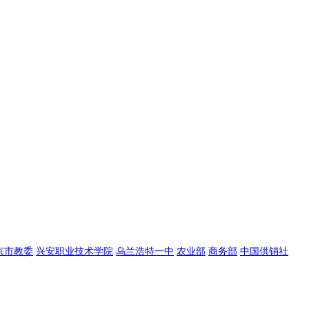
京市教委
兴安职业技术学院
乌兰浩特一中
农业部
商务部
中国供销社