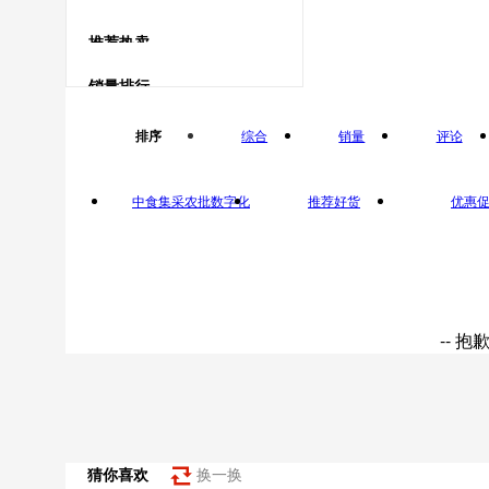
食用油
鹅蛋类
推荐热卖
鹅蛋
橄榄油
销量排行
鸽子蛋类
排序
综合
销量
评论
鸽子蛋
中食集采农批数字化
推荐好货
优惠
平台自营
-- 
猜你喜欢
换一换