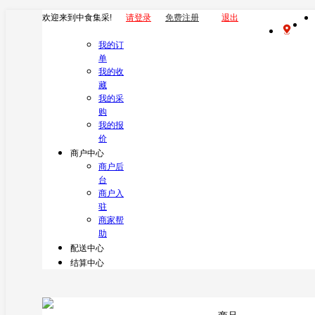
欢迎来到中食集采!
请登录
免费注册
退出
我的订
单
我的收
藏
我的采
购
我的报
价
商户中心
商户后
台
商户入
驻
商家帮
助
配送中心
结算中心