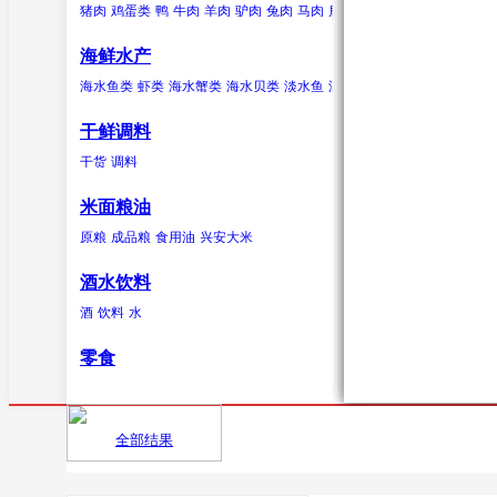
猪肉
鸡蛋类
鸭
牛肉
羊肉
驴肉
兔肉
马肉
鹿肉
鸡
鹅
鹌鹑
鸽子
鸭蛋类
柑果
葱蒜类
羊肉
海鲜水产
橘子
红葱头
羊肉卷
砂糖桔
韭菜
羊排
橙
大
海水贝类
海水鱼类
虾类
海水蟹类
海水贝类
淡水鱼
淡水蟹
鲍鱼
泥蚶
毛蚶
干鲜调料
浆果
辣椒类
兔肉
杂色蛤
青柳蛤
干货
调料
葡萄
红尖椒
兔肉
提子
绿尖椒
蓝莓
米面粮油
鹿肉
原粮
成品粮
食用油
兴安大米
鹿肉
酒水饮料
酒
饮料
水
鹅
零食
鹅肉
鸽子
全部结果
首页
鸽子肉