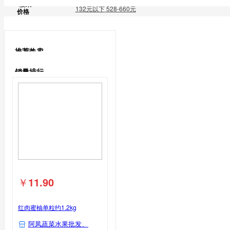
核果
132元以下
528-660元
价格
鹅蛋类
鹅蛋
樱桃
推荐热卖
鸽子蛋类
销量排行
鸽子蛋
￥
11.90
红肉蜜柚单粒约1.2kg
阿凤蔬菜水果批发、