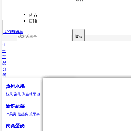
商品
商品
店铺
我的购物车
搜索
全
部
商
品
分
类
热销水果
核果
叶菜类
猪肉
海水鱼类
干货
原粮
酒
核果
梨果
聚合核果
瘦果
柑果
瓠果
浆果
菠萝
芒果
杏
菠菜
猪排
鳕鱼
甘薯粉
稻谷
白酒
樱桃
芥菜
白条猪
带鱼
小麦
啤酒
李子
香菜
鲅鱼（马鲛鱼）
玉米
米酒
桃类
茼蒿
高粱
红酒
梅子(青梅)西梅
苋菜
谷子
小白菜
大麦
鲳鱼
荞麦
鱿鱼
芹菜
大豆
黄姑鱼
空心菜
小豆
鲹
马面鲀
秋刀鱼
石斑鱼
鲍鱼
三文鱼
鲆鱼
鲽
新鲜蔬菜
鱼
章鱼
其他海水鱼类
叶菜类
根茎类
瓜果类
菌类
葱蒜类
豆荚类
辣椒类
聚合核果
瓜果类
鸭
食用油
水
黑莓
黄瓜
鸭肉
花生油
纯净水
覆盆子
丝瓜
菜油
矿泉水
冬瓜
云莓
香油
苦瓜
罗甘莓
葵花籽油
南瓜
白里叶莓
西葫芦
大豆油
西红柿
玉米胚油
圣女
肉禽蛋奶
油
芥花油