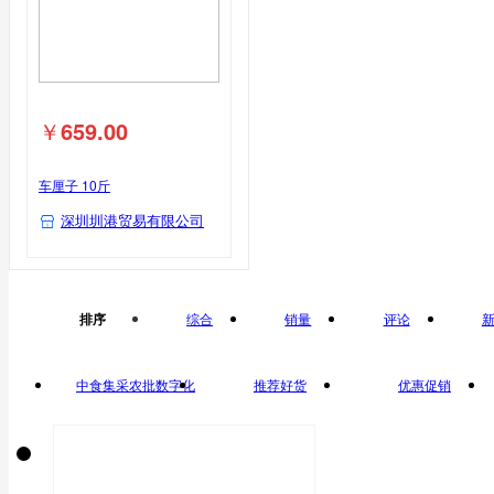
￥
659.00
车厘子 10斤
深圳圳港贸易有限公司
排序
综合
销量
评论
中食集采农批数字化
推荐好货
优惠促销
平台自营