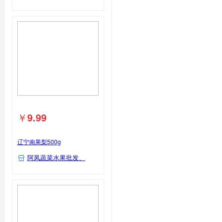
￥
9.99
辽宁南果梨500g
阿凤蔬菜水果批发、