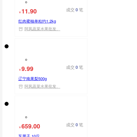
11.90
成交
0
笔
￥
红肉蜜柚单粒约1.2kg
阿凤蔬菜水果批发、
9.99
成交
0
笔
￥
辽宁南果梨500g
阿凤蔬菜水果批发、
659.00
成交
0
笔
￥
车厘子 10斤