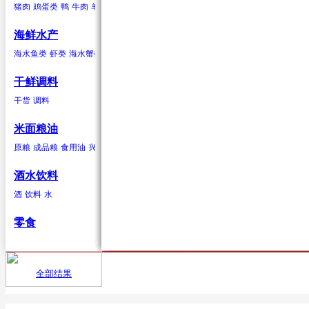
猪肉
鸡蛋类
鸭
牛肉
羊肉
驴肉
兔肉
马肉
鹿肉
鸡
鹅
鹌鹑
鸽子
鸭蛋类
鹅蛋类
柑果
葱蒜类
羊肉
海鲜水产
橘子
红葱头
羊肉卷
砂糖桔
韭菜
羊排
橙子
大蒜
柠檬
生姜
青柠
香葱
柚子
蒜苗
金桔
蒜苔
葡萄柚
海水贝类
海水鱼类
虾类
海水蟹类
海水贝类
淡水鱼
淡水蟹
鲍鱼
泥蚶
毛蚶（赤贝）
魁蚶
贻贝
红螺
香螺
干鲜调料
浆果
辣椒类
兔肉
杂色蛤
青柳蛤
大竹蛏
缢蛏
海虹
其他海水贝类
干货
调料
葡萄
红尖椒
兔肉
提子
绿尖椒
蓝莓
猕猴桃(奇异果)
黄心猕猴桃
软
米面粮油
鹿肉
原粮
成品粮
食用油
兴安大米
鹿肉
酒水饮料
酒
饮料
水
鹅
零食
鹅肉
鸽子
全部结果
首页
供应
鸽子肉