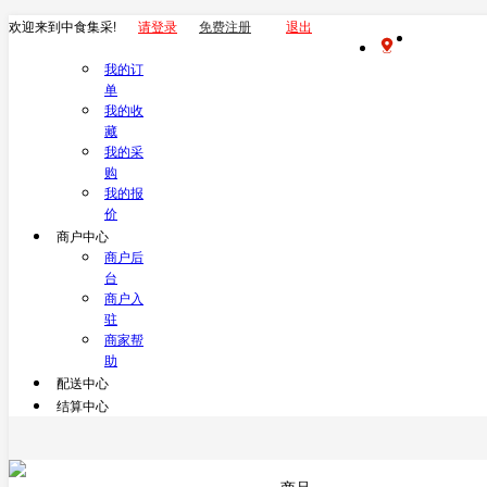
欢迎来到中食集采!
请登录
免费注册
退出
我的订
单
我的收
藏
我的采
购
我的报
价
商户中心
商户后
台
商户入
驻
商家帮
助
配送中心
结算中心