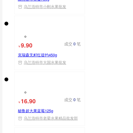
乌兰浩特市小刚水果批发
9.90
成交
0
笔
￥
克瑞森无籽红提约450g
乌兰浩特市大国水果批发
16.90
成交
0
笔
￥
秘鲁超大果蓝莓125g
乌兰浩特市老晕水果精品批发部