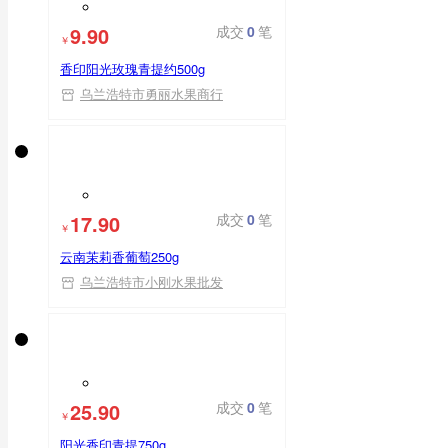
9.90
成交
0
笔
￥
香印阳光玫瑰青提约500g
乌兰浩特市勇丽水果商行
17.90
成交
0
笔
￥
云南茉莉香葡萄250g
乌兰浩特市小刚水果批发
25.90
成交
0
笔
￥
阳光香印青提750g