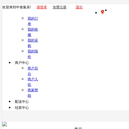
欢迎来到中食集采!
请登录
免费注册
退出
我的订
单
我的收
藏
我的采
购
我的报
价
商户中心
商户后
台
商户入
驻
商家帮
助
配送中心
结算中心