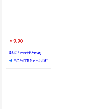
￥
9.90
香印阳光玫瑰青提约500g
乌兰浩特市勇丽水果商行