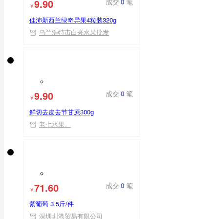
9.90
成交
0
笔
￥
佳沛新西兰绿奇异果4粒装320g
乌兰浩特市白亮水果批发
9.90
成交
0
笔
￥
鲜切去皮去节甘蔗300g
老七水果、
71.60
成交
0
笔
￥
紫葡萄 3.5斤/件
深圳圳港贸易有限公司