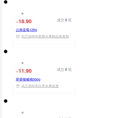
18.90
成交
0
笔
￥
云南蓝莓125g
乌兰浩特市老晕水果精品批发部
11.90
成交
0
笔
￥
翠香猕猴桃500g
乌兰浩特市白亮水果批发