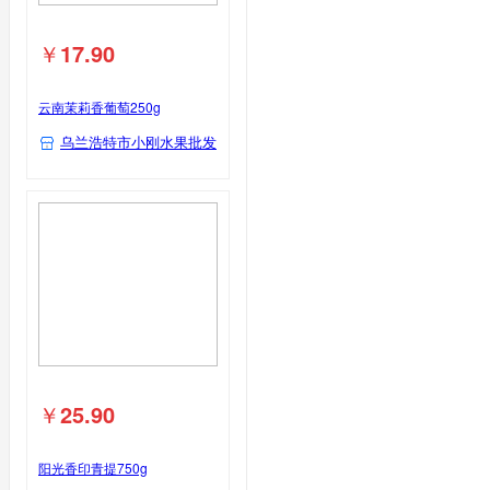
￥
17.90
云南茉莉香葡萄250g
乌兰浩特市小刚水果批发
￥
25.90
阳光香印青提750g