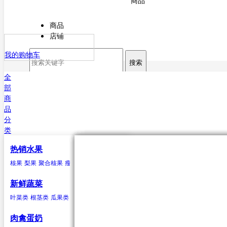
商品
商品
店铺
我的购物车
搜索
全
部
商
品
分
类
热销水果
核果
叶菜类
猪肉
海水鱼类
干货
原粮
酒
核果
梨果
聚合核果
瘦果
柑果
瓠果
浆果
菠萝
芒果
杏
菠菜
猪排
鳕鱼
甘薯粉
稻谷
白酒
樱桃
芥菜
白条猪
带鱼
小麦
啤酒
李子
香菜
鲅鱼（马鲛鱼）
玉米
米酒
桃类
茼蒿
高粱
红酒
梅子(青梅)西梅
苋菜
谷子
小白菜
大麦
鲳鱼
荞麦
鱿鱼
芹菜
大豆
黄姑鱼
空心菜
小豆
鲹
马面鲀
秋刀鱼
石斑鱼
鲍鱼
三文鱼
鲆鱼
鲽
新鲜蔬菜
鱼
章鱼
其他海水鱼类
叶菜类
根茎类
瓜果类
菌类
葱蒜类
豆荚类
辣椒类
聚合核果
瓜果类
鸭
食用油
水
黑莓
黄瓜
鸭肉
花生油
纯净水
覆盆子
丝瓜
菜油
矿泉水
冬瓜
云莓
香油
苦瓜
罗甘莓
葵花籽油
南瓜
白里叶莓
西葫芦
大豆油
西红柿
玉米胚油
圣女
肉禽蛋奶
油
芥花油