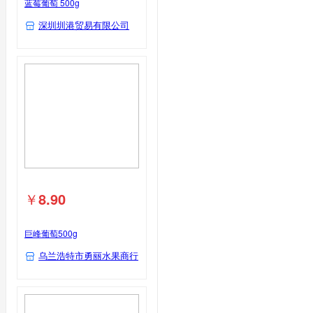
蓝莓葡萄 500g
深圳圳港贸易有限公司
￥
8.90
巨峰葡萄500g
乌兰浩特市勇丽水果商行