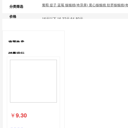
浆果
葡萄
提子
蓝莓
猕猴桃(奇异果)
黄心猕猴桃
软枣猕猴桃(奇
分类筛选
鹅蛋类
价格
鹅蛋
16元以下
16-32元
64-80元
鸽子蛋类
推荐热卖
鸽子蛋
销量排行
￥
9.30