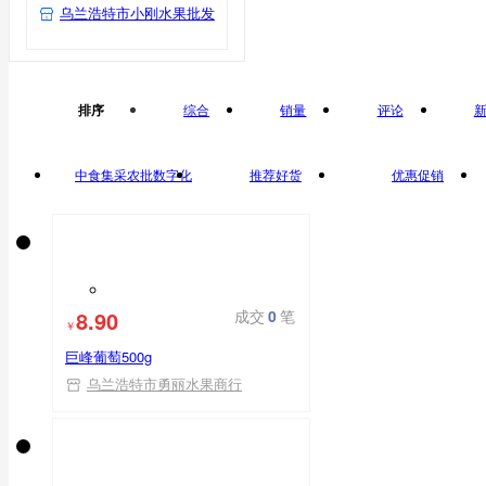
乌兰浩特市小刚水果批发
排序
综合
销量
评论
中食集采农批数字化
推荐好货
优惠促销
平台自营
8.90
成交
0
笔
￥
巨峰葡萄500g
乌兰浩特市勇丽水果商行