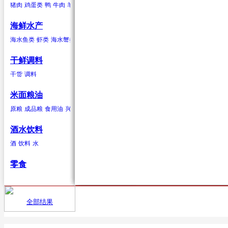
猪肉
鸡蛋类
鸭
牛肉
羊肉
驴肉
兔肉
马肉
鹿肉
鸡
鹅
鹌鹑
鸽子
鸭蛋类
鹅蛋类
柑果
葱蒜类
羊肉
海鲜水产
橘子
红葱头
羊肉卷
砂糖桔
韭菜
羊排
橙子
大蒜
柠檬
生姜
青柠
香葱
柚子
蒜苗
金桔
蒜苔
葡萄柚
海水贝类
海水鱼类
虾类
海水蟹类
海水贝类
淡水鱼
淡水蟹
鲍鱼
泥蚶
毛蚶（赤贝）
魁蚶
贻贝
红螺
香螺
干鲜调料
浆果
辣椒类
兔肉
杂色蛤
青柳蛤
大竹蛏
缢蛏
海虹
其他海水贝类
干货
调料
葡萄
红尖椒
兔肉
提子
绿尖椒
蓝莓
猕猴桃(奇异果)
黄心猕猴桃
软
米面粮油
鹿肉
原粮
成品粮
食用油
兴安大米
鹿肉
酒水饮料
酒
饮料
水
鹅
零食
鹅肉
鸽子
全部结果
首页
供应
鸽子肉