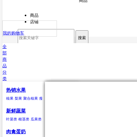
商品
商品
店铺
我的购物车
搜索
全
部
商
品
分
类
热销水果
核果
叶菜类
猪肉
海水鱼类
干货
原粮
酒
核果
梨果
聚合核果
瘦果
柑果
瓠果
浆果
菠萝
芒果
杏
菠菜
猪排
鳕鱼
甘薯粉
稻谷
白酒
樱桃
芥菜
白条猪
带鱼
小麦
啤酒
李子
香菜
鲅鱼（马鲛鱼）
玉米
米酒
桃类
茼蒿
高粱
红酒
梅子(青梅)西梅
苋菜
谷子
小白菜
大麦
鲳鱼
荞麦
鱿鱼
芹菜
大豆
黄姑鱼
空心菜
小豆
鲹
马面鲀
秋刀鱼
石斑鱼
鲍鱼
三文鱼
鲆鱼
鲽
新鲜蔬菜
鱼
章鱼
其他海水鱼类
叶菜类
根茎类
瓜果类
菌类
葱蒜类
豆荚类
辣椒类
聚合核果
瓜果类
鸭
食用油
水
黑莓
黄瓜
鸭肉
花生油
纯净水
覆盆子
丝瓜
菜油
矿泉水
冬瓜
云莓
香油
苦瓜
罗甘莓
葵花籽油
南瓜
白里叶莓
西葫芦
大豆油
西红柿
玉米胚油
圣女
肉禽蛋奶
油
芥花油