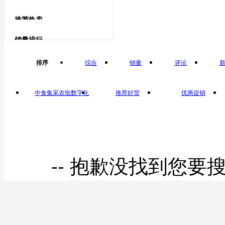
海水蟹类
鹅蛋类
推荐热卖
鹅蛋
飞蟹
销量排行
鸽子蛋类
排序
综合
销量
评论
鸽子蛋
中食集采农批数字化
推荐好货
优惠促销
平台自营
-- 抱歉没找到您要