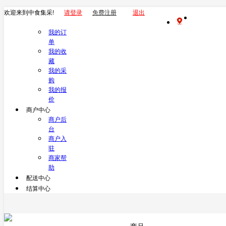
欢迎来到中食集采!
请登录
免费注册
退出
我的订
单
我的收
藏
我的采
购
我的报
价
商户中心
商户后
台
商户入
驻
商家帮
助
配送中心
结算中心