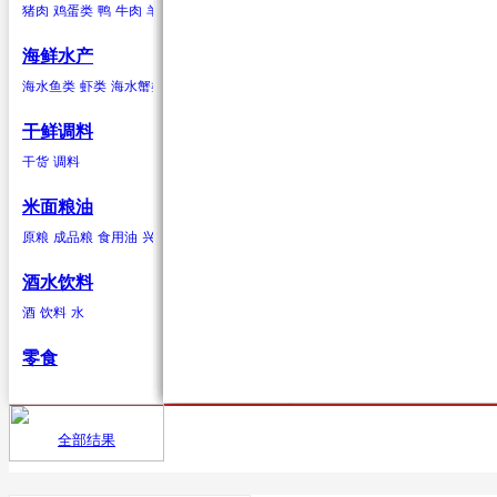
猪肉
鸡蛋类
鸭
牛肉
羊肉
驴肉
兔肉
马肉
鹿肉
鸡
鹅
鹌鹑
鸽子
鸭蛋类
鹅蛋类
柑果
葱蒜类
羊肉
海鲜水产
橘子
红葱头
羊肉卷
砂糖桔
韭菜
羊排
橙子
大蒜
柠檬
生姜
青柠
香葱
柚子
蒜苗
金桔
蒜苔
葡萄柚
海水贝类
海水鱼类
虾类
海水蟹类
海水贝类
淡水鱼
淡水蟹
鲍鱼
泥蚶
毛蚶（赤贝）
魁蚶
贻贝
红螺
香螺
干鲜调料
浆果
辣椒类
兔肉
杂色蛤
青柳蛤
大竹蛏
缢蛏
海虹
其他海水贝类
干货
调料
葡萄
红尖椒
兔肉
提子
绿尖椒
蓝莓
猕猴桃(奇异果)
黄心猕猴桃
软
米面粮油
鹿肉
原粮
成品粮
食用油
兴安大米
鹿肉
酒水饮料
酒
饮料
水
鹅
零食
鹅肉
鸽子
全部结果
首页
供应
鸽子肉