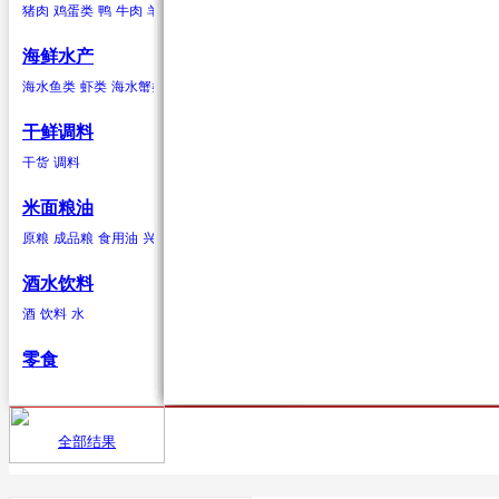
猪肉
鸡蛋类
鸭
牛肉
羊肉
驴肉
兔肉
马肉
鹿肉
鸡
鹅
鹌鹑
鸽子
鸭蛋类
鹅蛋类
柑果
葱蒜类
羊肉
海鲜水产
橘子
红葱头
羊肉卷
砂糖桔
韭菜
羊排
橙子
大蒜
柠檬
生姜
青柠
香葱
柚子
蒜苗
金桔
蒜苔
葡萄柚
海水贝类
海水鱼类
虾类
海水蟹类
海水贝类
淡水鱼
淡水蟹
鲍鱼
泥蚶
毛蚶（赤贝）
魁蚶
贻贝
红螺
香螺
干鲜调料
浆果
辣椒类
兔肉
杂色蛤
青柳蛤
大竹蛏
缢蛏
海虹
其他海水贝类
干货
调料
葡萄
红尖椒
兔肉
提子
绿尖椒
蓝莓
猕猴桃(奇异果)
黄心猕猴桃
软
米面粮油
鹿肉
原粮
成品粮
食用油
兴安大米
鹿肉
酒水饮料
酒
饮料
水
鹅
零食
鹅肉
鸽子
全部结果
首页
供应
鸽子肉