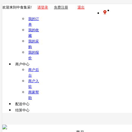
欢迎来到中食集采!
请登录
免费注册
退出
我的订
单
我的收
藏
我的采
购
我的报
价
商户中心
商户后
台
商户入
驻
商家帮
助
配送中心
结算中心