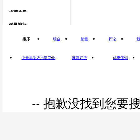
食用油
鹅蛋类
推荐热卖
鹅蛋
菜油
销量排行
鸽子蛋类
排序
综合
销量
评论
鸽子蛋
中食集采农批数字化
推荐好货
优惠促销
平台自营
-- 抱歉没找到您要