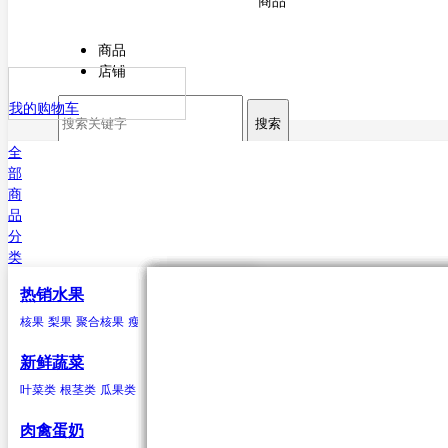
商品
商品
店铺
我的购物车
搜索
全
部
商
品
分
类
热销水果
核果
叶菜类
猪肉
海水鱼类
干货
原粮
酒
核果
梨果
聚合核果
瘦果
柑果
瓠果
浆果
菠萝
芒果
杏
菠菜
猪排
鳕鱼
甘薯粉
稻谷
白酒
樱桃
芥菜
白条猪
带鱼
小麦
啤酒
李子
香菜
鲅鱼（马鲛鱼）
玉米
米酒
桃类
茼蒿
高粱
红酒
梅子(青梅)西梅
苋菜
谷子
小白菜
大麦
鲳鱼
荞麦
鱿鱼
芹菜
大豆
黄姑鱼
空心菜
小豆
鲹
马面鲀
秋刀鱼
石斑鱼
鲍鱼
三文鱼
鲆鱼
鲽
新鲜蔬菜
鱼
章鱼
其他海水鱼类
叶菜类
根茎类
瓜果类
菌类
葱蒜类
豆荚类
辣椒类
聚合核果
瓜果类
鸭
食用油
水
黑莓
黄瓜
鸭肉
花生油
纯净水
覆盆子
丝瓜
菜油
矿泉水
冬瓜
云莓
香油
苦瓜
罗甘莓
葵花籽油
南瓜
白里叶莓
西葫芦
大豆油
西红柿
玉米胚油
圣女
肉禽蛋奶
油
芥花油