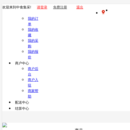
欢迎来到中食集采!
请登录
免费注册
退出
我的订
单
我的收
藏
我的采
购
我的报
价
商户中心
商户后
台
商户入
驻
商家帮
助
配送中心
结算中心