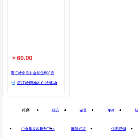
￥
60.00
湛江岭南渔村金鲳鱼500克
湛江岭南渔村白沙蚝场
排序
综合
销量
评论
中食集采农批数字化
推荐好货
优惠促销