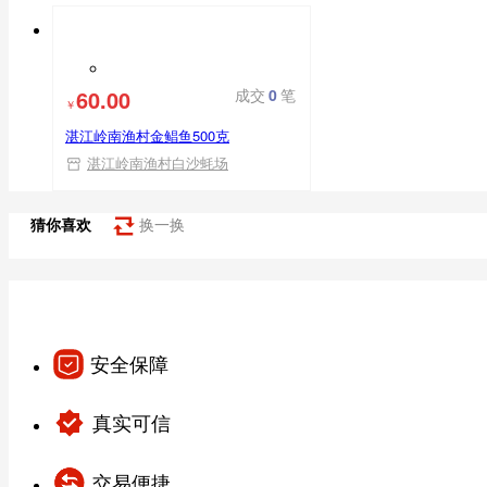
平台自营
60.00
成交
0
笔
￥
湛江岭南渔村金鲳鱼500克
湛江岭南渔村白沙蚝场
猜你喜欢
换一换
安全保障
真实可信
交易便捷