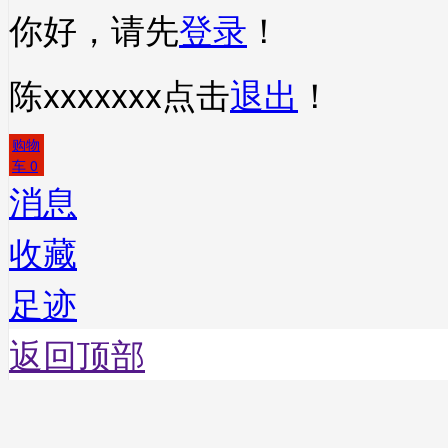
你好，请先
登录
！
陈xxxxxxx
点击
退出
！
购物
车
0
消息
收藏
足迹
返回顶部