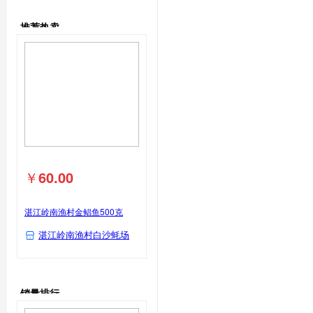
海水鱼类
鹅蛋类
推荐热卖
鹅蛋
鲳鱼
鸽子蛋类
鸽子蛋
￥
60.00
湛江岭南渔村金鲳鱼500克
湛江岭南渔村白沙蚝场
销量排行