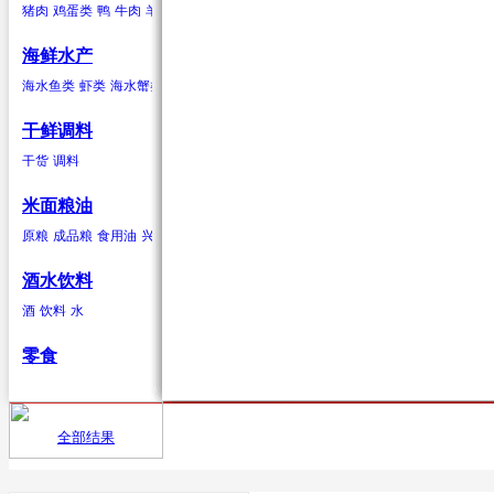
猪肉
鸡蛋类
鸭
牛肉
羊肉
驴肉
兔肉
马肉
鹿肉
鸡
鹅
鹌鹑
鸽子
鸭蛋类
鹅蛋类
柑果
葱蒜类
羊肉
海鲜水产
橘子
红葱头
羊肉卷
砂糖桔
韭菜
羊排
橙子
大蒜
柠檬
生姜
青柠
香葱
柚子
蒜苗
金桔
蒜苔
葡萄柚
海水贝类
海水鱼类
虾类
海水蟹类
海水贝类
淡水鱼
淡水蟹
鲍鱼
泥蚶
毛蚶（赤贝）
魁蚶
贻贝
红螺
香螺
干鲜调料
浆果
辣椒类
兔肉
杂色蛤
青柳蛤
大竹蛏
缢蛏
海虹
其他海水贝类
干货
调料
葡萄
红尖椒
兔肉
提子
绿尖椒
蓝莓
猕猴桃(奇异果)
黄心猕猴桃
软
米面粮油
鹿肉
原粮
成品粮
食用油
兴安大米
鹿肉
酒水饮料
酒
饮料
水
鹅
零食
鹅肉
鸽子
全部结果
首页
供应
鸽子肉