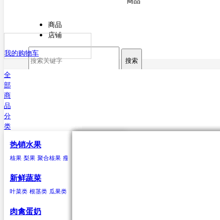
商品
商品
店铺
我的购物车
搜索
全
部
商
品
分
类
热销水果
核果
叶菜类
猪肉
海水鱼类
干货
原粮
酒
核果
梨果
聚合核果
瘦果
柑果
瓠果
浆果
菠萝
芒果
杏
菠菜
猪排
鳕鱼
甘薯粉
稻谷
白酒
樱桃
芥菜
白条猪
带鱼
小麦
啤酒
李子
香菜
鲅鱼（马鲛鱼）
玉米
米酒
桃类
茼蒿
高粱
红酒
梅子(青梅)西梅
苋菜
谷子
小白菜
大麦
鲳鱼
荞麦
鱿鱼
芹菜
大豆
黄姑鱼
空心菜
小豆
鲹
马面鲀
秋刀鱼
石斑鱼
鲍鱼
三文鱼
鲆鱼
鲽
新鲜蔬菜
鱼
章鱼
其他海水鱼类
叶菜类
根茎类
瓜果类
菌类
葱蒜类
豆荚类
辣椒类
聚合核果
瓜果类
鸭
食用油
水
黑莓
黄瓜
鸭肉
花生油
纯净水
覆盆子
丝瓜
菜油
矿泉水
冬瓜
云莓
香油
苦瓜
罗甘莓
葵花籽油
南瓜
白里叶莓
西葫芦
大豆油
西红柿
玉米胚油
圣女
肉禽蛋奶
油
芥花油