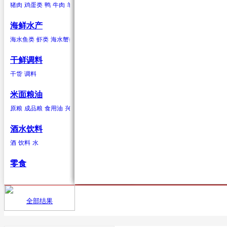
猪肉
鸡蛋类
鸭
牛肉
羊肉
驴肉
兔肉
马肉
鹿肉
鸡
鹅
鹌鹑
鸽子
鸭蛋类
鹅蛋类
柑果
葱蒜类
羊肉
海鲜水产
橘子
红葱头
羊肉卷
砂糖桔
韭菜
羊排
橙子
大蒜
柠檬
生姜
青柠
香葱
柚子
蒜苗
金桔
蒜苔
葡萄柚
海水贝类
海水鱼类
虾类
海水蟹类
海水贝类
淡水鱼
淡水蟹
鲍鱼
泥蚶
毛蚶（赤贝）
魁蚶
贻贝
红螺
香螺
干鲜调料
浆果
辣椒类
兔肉
杂色蛤
青柳蛤
大竹蛏
缢蛏
海虹
其他海水贝类
干货
调料
葡萄
红尖椒
兔肉
提子
绿尖椒
蓝莓
猕猴桃(奇异果)
黄心猕猴桃
软
米面粮油
鹿肉
原粮
成品粮
食用油
兴安大米
鹿肉
酒水饮料
酒
饮料
水
鹅
零食
鹅肉
鸽子
全部结果
首页
供应
鸽子肉