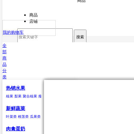
商品
商品
店铺
我的购物车
搜索
全
部
商
品
分
类
热销水果
核果
叶菜类
猪肉
海水鱼类
干货
原粮
酒
核果
梨果
聚合核果
瘦果
柑果
瓠果
浆果
菠萝
芒果
杏
菠菜
猪排
鳕鱼
甘薯粉
稻谷
白酒
樱桃
芥菜
白条猪
带鱼
小麦
啤酒
李子
香菜
鲅鱼（马鲛鱼）
玉米
米酒
桃类
茼蒿
高粱
红酒
梅子(青梅)西梅
苋菜
谷子
小白菜
大麦
鲳鱼
荞麦
鱿鱼
芹菜
大豆
黄姑鱼
空心菜
小豆
鲹
马面鲀
秋刀鱼
石斑鱼
鲍鱼
三文鱼
鲆鱼
鲽
新鲜蔬菜
鱼
章鱼
其他海水鱼类
叶菜类
根茎类
瓜果类
菌类
葱蒜类
豆荚类
辣椒类
聚合核果
瓜果类
鸭
食用油
水
黑莓
黄瓜
鸭肉
花生油
纯净水
覆盆子
丝瓜
菜油
矿泉水
冬瓜
云莓
香油
苦瓜
罗甘莓
葵花籽油
南瓜
白里叶莓
西葫芦
大豆油
西红柿
玉米胚油
圣女
肉禽蛋奶
油
芥花油