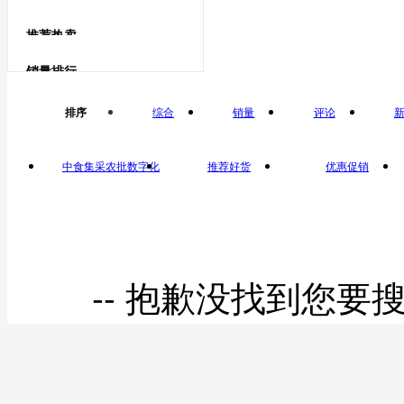
海水蟹类
鹅蛋类
推荐热卖
鹅蛋
石蟹
销量排行
鸽子蛋类
排序
综合
销量
评论
鸽子蛋
中食集采农批数字化
推荐好货
优惠促销
平台自营
-- 抱歉没找到您要