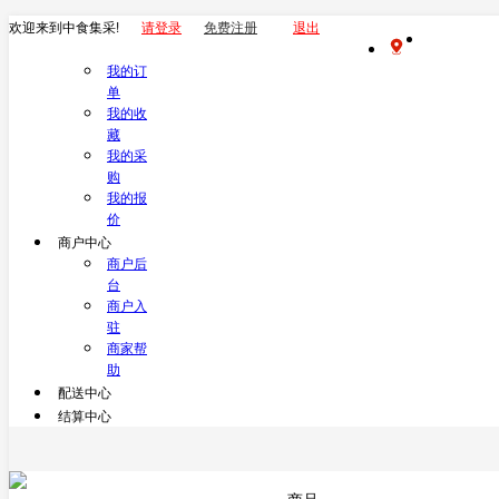
欢迎来到中食集采!
请登录
免费注册
退出
我的订
单
我的收
藏
我的采
购
我的报
价
商户中心
商户后
台
商户入
驻
商家帮
助
配送中心
结算中心