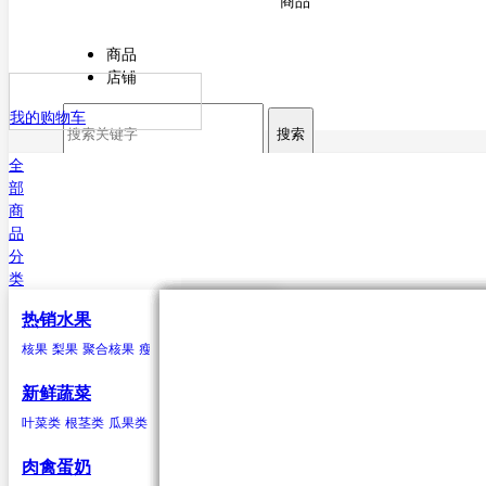
商品
商品
店铺
我的购物车
搜索
全
部
商
品
分
类
热销水果
核果
叶菜类
猪肉
海水鱼类
干货
原粮
酒
核果
梨果
聚合核果
瘦果
柑果
瓠果
浆果
菠萝
芒果
杏
菠菜
猪排
鳕鱼
甘薯粉
稻谷
白酒
樱桃
芥菜
白条猪
带鱼
小麦
啤酒
李子
香菜
鲅鱼（马鲛鱼）
玉米
米酒
桃类
茼蒿
高粱
红酒
梅子(青梅)西梅
苋菜
谷子
小白菜
大麦
鲳鱼
荞麦
鱿鱼
芹菜
大豆
黄姑鱼
空心菜
小豆
鲹
马面鲀
秋刀鱼
石斑鱼
鲍鱼
三文鱼
鲆鱼
鲽
新鲜蔬菜
鱼
章鱼
其他海水鱼类
叶菜类
根茎类
瓜果类
菌类
葱蒜类
豆荚类
辣椒类
聚合核果
瓜果类
鸭
食用油
水
黑莓
黄瓜
鸭肉
花生油
纯净水
覆盆子
丝瓜
菜油
矿泉水
冬瓜
云莓
香油
苦瓜
罗甘莓
葵花籽油
南瓜
白里叶莓
西葫芦
大豆油
西红柿
玉米胚油
圣女
肉禽蛋奶
油
芥花油