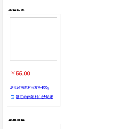
海水鱼类
鹅蛋类
推荐热卖
鹅蛋
其他海水
鸽子蛋类
鱼类
鸽子蛋
￥
55.00
湛江岭南渔村马友鱼400g
湛江岭南渔村白沙蚝场
销量排行