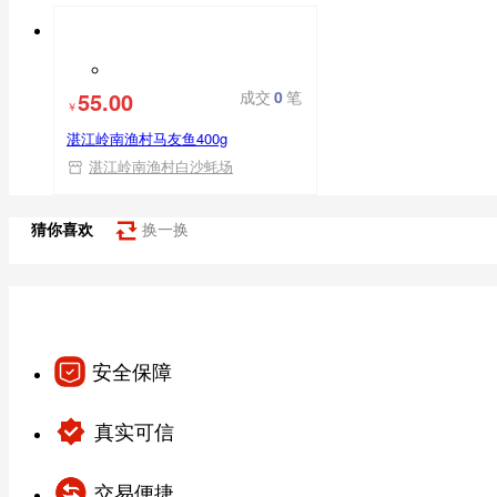
平台自营
55.00
成交
0
笔
￥
湛江岭南渔村马友鱼400g
湛江岭南渔村白沙蚝场
猜你喜欢
换一换
安全保障
真实可信
交易便捷