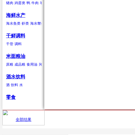
猪肉
鸡蛋类
鸭
牛肉
羊肉
驴肉
兔肉
马肉
鹿肉
鸡
鹅
鹌鹑
鸽子
鸭蛋类
鹅蛋类
柑果
葱蒜类
羊肉
海鲜水产
橘子
红葱头
羊肉卷
砂糖桔
韭菜
羊排
橙子
大蒜
柠檬
生姜
青柠
香葱
柚子
蒜苗
金桔
蒜苔
葡萄柚
海水贝类
海水鱼类
虾类
海水蟹类
海水贝类
淡水鱼
淡水蟹
鲍鱼
泥蚶
毛蚶（赤贝）
魁蚶
贻贝
红螺
香螺
干鲜调料
浆果
辣椒类
兔肉
杂色蛤
青柳蛤
大竹蛏
缢蛏
海虹
其他海水贝类
干货
调料
葡萄
红尖椒
兔肉
提子
绿尖椒
蓝莓
猕猴桃(奇异果)
黄心猕猴桃
软
米面粮油
鹿肉
原粮
成品粮
食用油
兴安大米
鹿肉
酒水饮料
酒
饮料
水
鹅
零食
鹅肉
鸽子
全部结果
首页
供应
鸽子肉