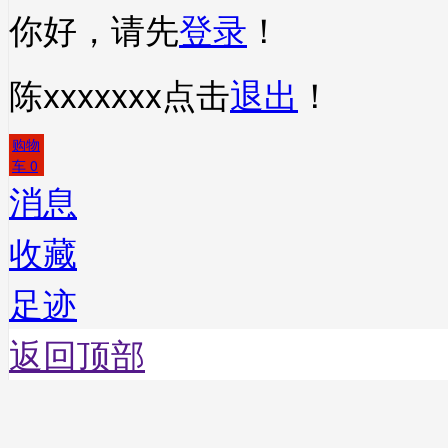
你好，请先
登录
！
陈xxxxxxx
点击
退出
！
购物
车
0
消息
收藏
足迹
返回顶部