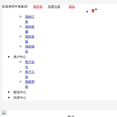
欢迎来到中食集采!
请登录
免费注册
退出
我的订
单
我的收
藏
我的采
购
我的报
价
商户中心
商户后
台
商户入
驻
商家帮
助
配送中心
结算中心