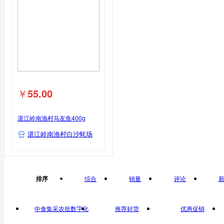
￥
55.00
湛江岭南渔村马友鱼400g
湛江岭南渔村白沙蚝场
排序
综合
销量
评论
中食集采农批数字化
推荐好货
优惠促销