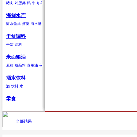
猪肉
鸡蛋类
鸭
牛肉
羊肉
驴肉
兔肉
马肉
鹿肉
鸡
鹅
鹌鹑
鸽子
鸭蛋类
鹅蛋类
柑果
葱蒜类
羊肉
海鲜水产
橘子
红葱头
羊肉卷
砂糖桔
韭菜
羊排
橙子
大蒜
柠檬
生姜
青柠
香葱
柚子
蒜苗
金桔
蒜苔
葡萄柚
海水贝类
海水鱼类
虾类
海水蟹类
海水贝类
淡水鱼
淡水蟹
鲍鱼
泥蚶
毛蚶（赤贝）
魁蚶
贻贝
红螺
香螺
干鲜调料
浆果
辣椒类
兔肉
杂色蛤
青柳蛤
大竹蛏
缢蛏
海虹
其他海水贝类
干货
调料
葡萄
红尖椒
兔肉
提子
绿尖椒
蓝莓
猕猴桃(奇异果)
黄心猕猴桃
软
米面粮油
鹿肉
原粮
成品粮
食用油
兴安大米
鹿肉
酒水饮料
酒
饮料
水
鹅
零食
鹅肉
鸽子
全部结果
首页
供应
鸽子肉