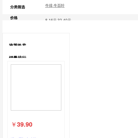
牛肉
牛排
牛百叶
分类筛选
鹅蛋类
价格
鹅蛋
8-16元
32-40元
鸽子蛋类
推荐热卖
鸽子蛋
销量排行
￥
39.90