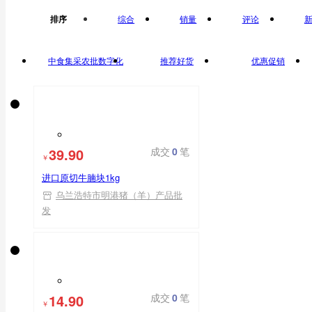
排序
综合
销量
评论
中食集采农批数字化
推荐好货
优惠促销
平台自营
39.90
成交
0
笔
￥
进口原切牛腩块1kg
乌兰浩特市明港猪（羊）产品批
发
14.90
成交
0
笔
￥