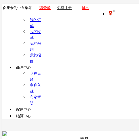
欢迎来到中食集采!
请登录
免费注册
退出
我的订
单
我的收
藏
我的采
购
我的报
价
商户中心
商户后
台
商户入
驻
商家帮
助
配送中心
结算中心