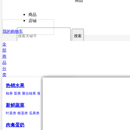
商品
商品
店铺
我的购物车
搜索
全
部
商
品
分
类
热销水果
核果
叶菜类
猪肉
海水鱼类
干货
原粮
酒
核果
梨果
聚合核果
瘦果
柑果
瓠果
浆果
菠萝
芒果
杏
菠菜
猪排
鳕鱼
甘薯粉
稻谷
白酒
樱桃
芥菜
白条猪
带鱼
小麦
啤酒
李子
香菜
鲅鱼（马鲛鱼）
玉米
米酒
桃类
茼蒿
高粱
红酒
梅子(青梅)西梅
苋菜
谷子
小白菜
大麦
鲳鱼
荞麦
鱿鱼
芹菜
大豆
黄姑鱼
空心菜
小豆
鲹
马面鲀
秋刀鱼
石斑鱼
鲍鱼
三文鱼
鲆鱼
鲽
新鲜蔬菜
鱼
章鱼
其他海水鱼类
叶菜类
根茎类
瓜果类
菌类
葱蒜类
豆荚类
辣椒类
聚合核果
瓜果类
鸭
食用油
水
黑莓
黄瓜
鸭肉
花生油
纯净水
覆盆子
丝瓜
菜油
矿泉水
冬瓜
云莓
香油
苦瓜
罗甘莓
葵花籽油
南瓜
白里叶莓
西葫芦
大豆油
西红柿
玉米胚油
圣女
肉禽蛋奶
油
芥花油