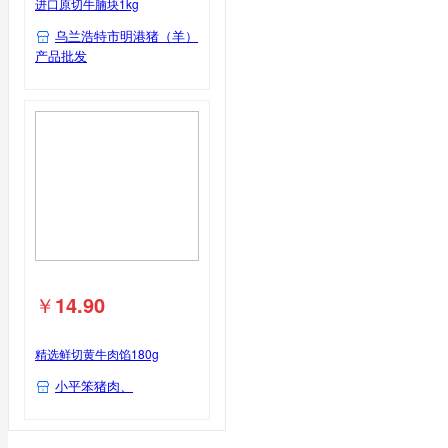
进口原切牛腩块1kg
乌兰浩特市明港猪（羊）
产品批发
￥
14.90
精选鲜切黄牛肉馅180g
小平笨猪肉、