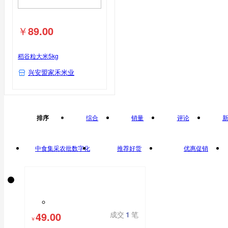
￥
89.00
稻谷粒大米5kg
兴安盟家禾米业
排序
综合
销量
评论
中食集采农批数字化
推荐好货
优惠促销
平台自营
49.00
成交
1
笔
￥