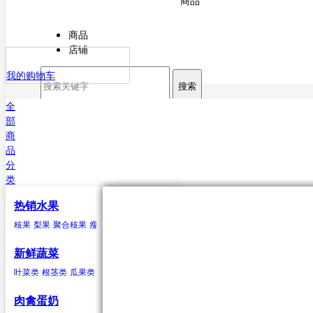
商品
商品
店铺
我的购物车
搜索
全
部
商
品
分
类
热销水果
核果
叶菜类
猪肉
海水鱼类
干货
原粮
酒
核果
梨果
聚合核果
瘦果
柑果
瓠果
浆果
菠萝
芒果
杏
菠菜
猪排
鳕鱼
甘薯粉
稻谷
白酒
樱桃
芥菜
白条猪
带鱼
小麦
啤酒
李子
香菜
鲅鱼（马鲛鱼）
玉米
米酒
桃类
茼蒿
高粱
红酒
梅子(青梅)西梅
苋菜
谷子
小白菜
大麦
鲳鱼
荞麦
鱿鱼
芹菜
大豆
黄姑鱼
空心菜
小豆
鲹
马面鲀
秋刀鱼
石斑鱼
鲍鱼
三文鱼
鲆鱼
鲽
新鲜蔬菜
鱼
章鱼
其他海水鱼类
叶菜类
根茎类
瓜果类
菌类
葱蒜类
豆荚类
辣椒类
聚合核果
瓜果类
鸭
食用油
水
黑莓
黄瓜
鸭肉
花生油
纯净水
覆盆子
丝瓜
菜油
矿泉水
冬瓜
云莓
香油
苦瓜
罗甘莓
葵花籽油
南瓜
白里叶莓
西葫芦
大豆油
西红柿
玉米胚油
圣女
肉禽蛋奶
油
芥花油