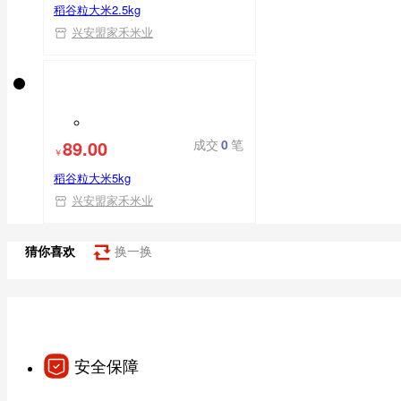
稻谷粒大米2.5kg
兴安盟家禾米业
89.00
成交
0
笔
￥
稻谷粒大米5kg
兴安盟家禾米业
猜你喜欢
换一换
安全保障