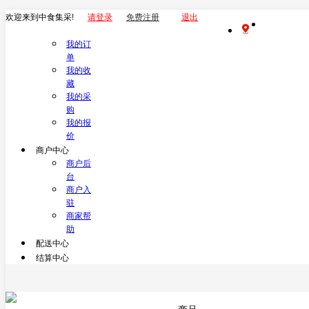
欢迎来到中食集采!
请登录
免费注册
退出
我的订
单
我的收
藏
我的采
购
我的报
价
商户中心
商户后
台
商户入
驻
商家帮
助
配送中心
结算中心