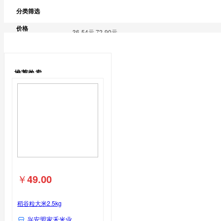
兴安大米
分类筛选
鹅蛋类
价格
鹅蛋
36-54元
72-90元
鸽子蛋类
推荐热卖
鸽子蛋
￥
49.00
稻谷粒大米2.5kg
兴安盟家禾米业