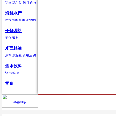
猪肉
鸡蛋类
鸭
牛肉
羊肉
驴肉
兔肉
马肉
鹿肉
鸡
鹅
鹌鹑
鸽子
鸭蛋类
鹅蛋类
柑果
葱蒜类
羊肉
海鲜水产
橘子
红葱头
羊肉卷
砂糖桔
韭菜
羊排
橙子
大蒜
柠檬
生姜
青柠
香葱
柚子
蒜苗
金桔
蒜苔
葡萄柚
海水贝类
海水鱼类
虾类
海水蟹类
海水贝类
淡水鱼
淡水蟹
鲍鱼
泥蚶
毛蚶（赤贝）
魁蚶
贻贝
红螺
香螺
干鲜调料
浆果
辣椒类
兔肉
杂色蛤
青柳蛤
大竹蛏
缢蛏
海虹
其他海水贝类
干货
调料
葡萄
红尖椒
兔肉
提子
绿尖椒
蓝莓
猕猴桃(奇异果)
黄心猕猴桃
软
米面粮油
鹿肉
原粮
成品粮
食用油
兴安大米
鹿肉
酒水饮料
酒
饮料
水
鹅
零食
鹅肉
鸽子
全部结果
首页
供应
鸽子肉