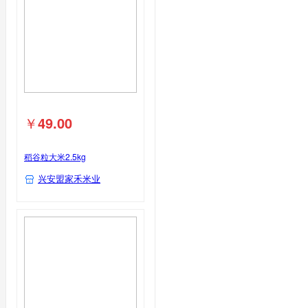
￥
49.00
稻谷粒大米2.5kg
兴安盟家禾米业