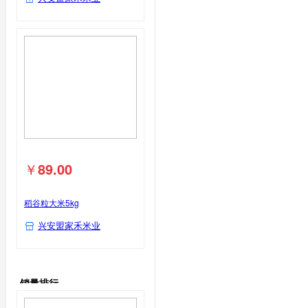
￥
89.00
稻谷粒大米5kg
兴安盟家禾米业
销量排行