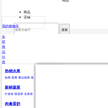
商品
商品
店铺
我的购物车
搜索
全
部
商
品
分
类
热销水果
核果
叶菜类
猪肉
海水鱼类
干货
原粮
酒
核果
梨果
聚合核果
瘦果
柑果
瓠果
浆果
菠萝
芒果
杏
菠菜
猪排
鳕鱼
甘薯粉
稻谷
白酒
樱桃
芥菜
白条猪
带鱼
小麦
啤酒
李子
香菜
鲅鱼（马鲛鱼）
玉米
米酒
桃类
茼蒿
高粱
红酒
梅子(青梅)西梅
苋菜
谷子
小白菜
大麦
鲳鱼
荞麦
鱿鱼
芹菜
大豆
黄姑鱼
空心菜
小豆
鲹
马面鲀
秋刀鱼
石斑鱼
鲍鱼
三文鱼
鲆鱼
鲽
新鲜蔬菜
鱼
章鱼
其他海水鱼类
叶菜类
根茎类
瓜果类
菌类
葱蒜类
豆荚类
辣椒类
聚合核果
瓜果类
鸭
食用油
水
黑莓
黄瓜
鸭肉
花生油
纯净水
覆盆子
丝瓜
菜油
矿泉水
冬瓜
云莓
香油
苦瓜
罗甘莓
葵花籽油
南瓜
白里叶莓
西葫芦
大豆油
西红柿
玉米胚油
圣女
肉禽蛋奶
油
芥花油