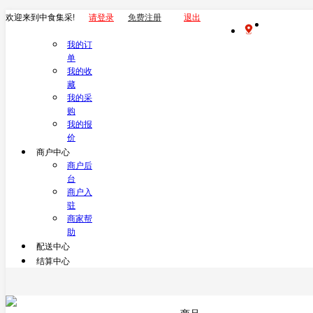
欢迎来到中食集采!
请登录
免费注册
退出
我的订
单
我的收
藏
我的采
购
我的报
价
商户中心
商户后
台
商户入
驻
商家帮
助
配送中心
结算中心