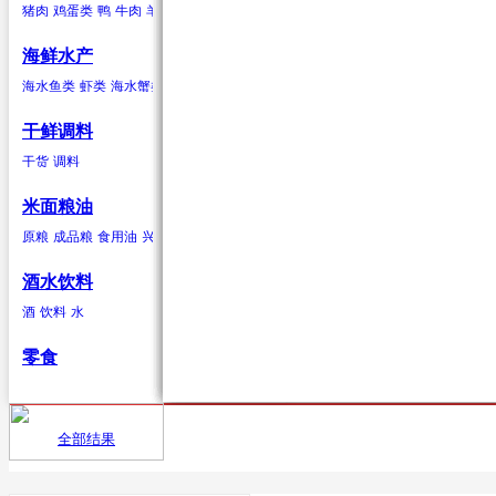
猪肉
鸡蛋类
鸭
牛肉
羊肉
驴肉
兔肉
马肉
鹿肉
鸡
鹅
鹌鹑
鸽子
鸭蛋类
鹅蛋类
柑果
葱蒜类
羊肉
海鲜水产
橘子
红葱头
羊肉卷
砂糖桔
韭菜
羊排
橙子
大蒜
柠檬
生姜
青柠
香葱
柚子
蒜苗
金桔
蒜苔
葡萄柚
海水贝类
海水鱼类
虾类
海水蟹类
海水贝类
淡水鱼
淡水蟹
鲍鱼
泥蚶
毛蚶（赤贝）
魁蚶
贻贝
红螺
香螺
干鲜调料
浆果
辣椒类
兔肉
杂色蛤
青柳蛤
大竹蛏
缢蛏
海虹
其他海水贝类
干货
调料
葡萄
红尖椒
兔肉
提子
绿尖椒
蓝莓
猕猴桃(奇异果)
黄心猕猴桃
软
米面粮油
鹿肉
原粮
成品粮
食用油
兴安大米
鹿肉
酒水饮料
酒
饮料
水
鹅
零食
鹅肉
鸽子
全部结果
首页
供应
鸽子肉