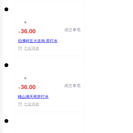
36.00
成交
0
笔
￥
伯沸特五大连池 苏打水
七台河农
36.00
成交
0
笔
￥
桃山湖天然苏打水
七台河农