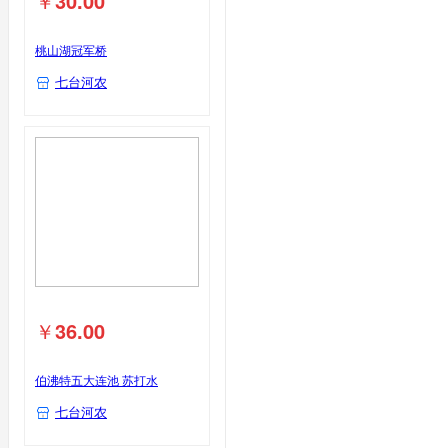
￥
30.00
桃山湖冠军桥
七台河农
￥
36.00
伯沸特五大连池 苏打水
七台河农