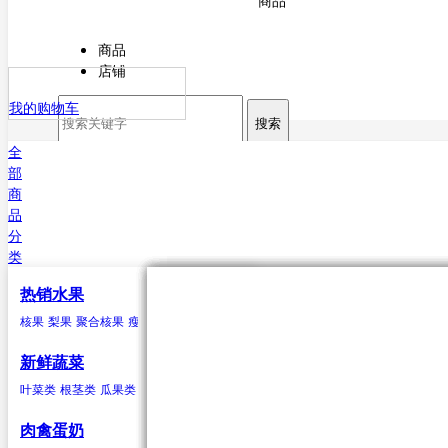
商品
商品
店铺
我的购物车
搜索
全
部
商
品
分
类
热销水果
核果
叶菜类
猪肉
海水鱼类
干货
原粮
酒
核果
梨果
聚合核果
瘦果
柑果
瓠果
浆果
菠萝
芒果
杏
菠菜
猪排
鳕鱼
甘薯粉
稻谷
白酒
樱桃
芥菜
白条猪
带鱼
小麦
啤酒
李子
香菜
鲅鱼（马鲛鱼）
玉米
米酒
桃类
茼蒿
高粱
红酒
梅子(青梅)西梅
苋菜
谷子
小白菜
大麦
鲳鱼
荞麦
鱿鱼
芹菜
大豆
黄姑鱼
空心菜
小豆
鲹
马面鲀
秋刀鱼
石斑鱼
鲍鱼
三文鱼
鲆鱼
鲽
新鲜蔬菜
鱼
章鱼
其他海水鱼类
叶菜类
根茎类
瓜果类
菌类
葱蒜类
豆荚类
辣椒类
聚合核果
瓜果类
鸭
食用油
水
黑莓
黄瓜
鸭肉
花生油
纯净水
覆盆子
丝瓜
菜油
矿泉水
冬瓜
云莓
香油
苦瓜
罗甘莓
葵花籽油
南瓜
白里叶莓
西葫芦
大豆油
西红柿
玉米胚油
圣女
肉禽蛋奶
油
芥花油