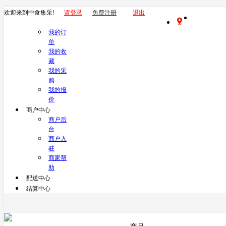
欢迎来到中食集采!
请登录
免费注册
退出
我的订
单
我的收
藏
我的采
购
我的报
价
商户中心
商户后
台
商户入
驻
商家帮
助
配送中心
结算中心