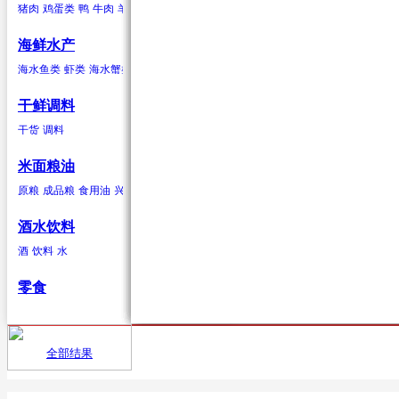
猪肉
鸡蛋类
鸭
牛肉
羊肉
驴肉
兔肉
马肉
鹿肉
鸡
鹅
鹌鹑
鸽子
鸭蛋类
鹅蛋类
柑果
葱蒜类
羊肉
海鲜水产
橘子
红葱头
羊肉卷
砂糖桔
韭菜
羊排
橙子
大蒜
柠檬
生姜
青柠
香葱
柚子
蒜苗
金桔
蒜苔
葡萄柚
海水贝类
海水鱼类
虾类
海水蟹类
海水贝类
淡水鱼
淡水蟹
鲍鱼
泥蚶
毛蚶（赤贝）
魁蚶
贻贝
红螺
香螺
干鲜调料
浆果
辣椒类
兔肉
杂色蛤
青柳蛤
大竹蛏
缢蛏
海虹
其他海水贝类
干货
调料
葡萄
红尖椒
兔肉
提子
绿尖椒
蓝莓
猕猴桃(奇异果)
黄心猕猴桃
软
米面粮油
鹿肉
原粮
成品粮
食用油
兴安大米
鹿肉
酒水饮料
酒
饮料
水
鹅
零食
鹅肉
鸽子
全部结果
首页
供应
鸽子肉