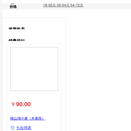
酒
18-36元
36-54元
54-72元
价格
鹅蛋类
鹅蛋
米酒
推荐热卖
鸽子蛋类
销量排行
鸽子蛋
￥
90.00
桃山湖小麦（木塞甁）
七台河农