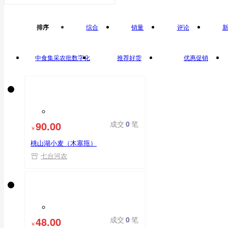
排序
综合
销量
评论
中食集采农批数字化
推荐好货
优惠促销
平台自营
90.00
成交
0
笔
￥
桃山湖小麦（木塞甁）
七台河农
48.00
成交
0
笔
￥