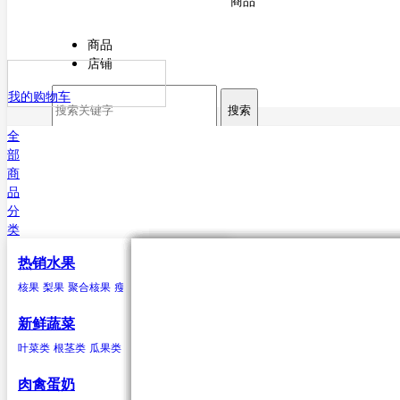
商品
商品
店铺
我的购物车
搜索
全
部
商
品
分
类
热销水果
核果
叶菜类
猪肉
海水鱼类
干货
原粮
酒
核果
梨果
聚合核果
瘦果
柑果
瓠果
浆果
菠萝
芒果
杏
菠菜
猪排
鳕鱼
甘薯粉
稻谷
白酒
樱桃
芥菜
白条猪
带鱼
小麦
啤酒
李子
香菜
鲅鱼（马鲛鱼）
玉米
米酒
桃类
茼蒿
高粱
红酒
梅子(青梅)西梅
苋菜
谷子
小白菜
大麦
鲳鱼
荞麦
鱿鱼
芹菜
大豆
黄姑鱼
空心菜
小豆
鲹
马面鲀
秋刀鱼
石斑鱼
鲍鱼
三文鱼
鲆鱼
鲽
新鲜蔬菜
鱼
章鱼
其他海水鱼类
叶菜类
根茎类
瓜果类
菌类
葱蒜类
豆荚类
辣椒类
聚合核果
瓜果类
鸭
食用油
水
黑莓
黄瓜
鸭肉
花生油
纯净水
覆盆子
丝瓜
菜油
矿泉水
冬瓜
云莓
香油
苦瓜
罗甘莓
葵花籽油
南瓜
白里叶莓
西葫芦
大豆油
西红柿
玉米胚油
圣女
肉禽蛋奶
油
芥花油