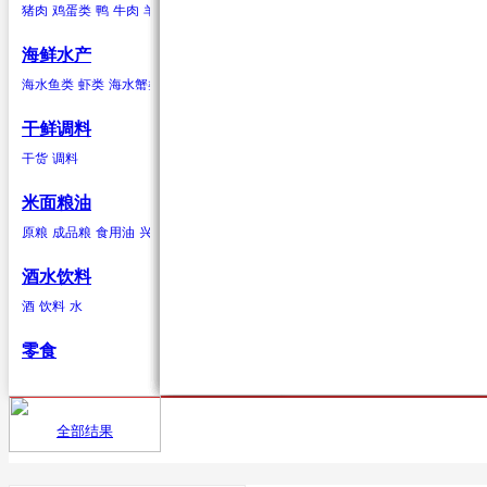
猪肉
鸡蛋类
鸭
牛肉
羊肉
驴肉
兔肉
马肉
鹿肉
鸡
鹅
鹌鹑
鸽子
鸭蛋类
鹅蛋类
柑果
葱蒜类
羊肉
海鲜水产
橘子
红葱头
羊肉卷
砂糖桔
韭菜
羊排
橙子
大蒜
柠檬
生姜
青柠
香葱
柚子
蒜苗
金桔
蒜苔
葡萄柚
海水贝类
海水鱼类
虾类
海水蟹类
海水贝类
淡水鱼
淡水蟹
鲍鱼
泥蚶
毛蚶（赤贝）
魁蚶
贻贝
红螺
香螺
干鲜调料
浆果
辣椒类
兔肉
杂色蛤
青柳蛤
大竹蛏
缢蛏
海虹
其他海水贝类
干货
调料
葡萄
红尖椒
兔肉
提子
绿尖椒
蓝莓
猕猴桃(奇异果)
黄心猕猴桃
软
米面粮油
鹿肉
原粮
成品粮
食用油
兴安大米
鹿肉
酒水饮料
酒
饮料
水
鹅
零食
鹅肉
鸽子
全部结果
首页
供应
鸽子肉