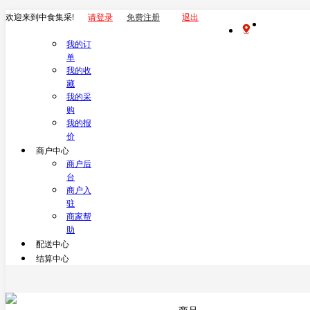
欢迎来到中食集采!
请登录
免费注册
退出
我的订
单
我的收
藏
我的采
购
我的报
价
商户中心
商户后
台
商户入
驻
商家帮
助
配送中心
结算中心