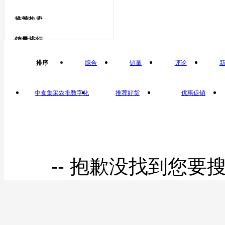
兑换商品
鹅蛋类
推荐热卖
鹅蛋
矿产
销量排行
鸽子蛋类
排序
综合
销量
评论
鸽子蛋
中食集采农批数字化
推荐好货
优惠促销
平台自营
-- 抱歉没找到您要