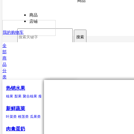
商品
商品
店铺
我的购物车
搜索
全
部
商
品
分
类
热销水果
核果
叶菜类
猪肉
海水鱼类
干货
原粮
酒
核果
梨果
聚合核果
瘦果
柑果
瓠果
浆果
菠萝
芒果
杏
菠菜
猪排
鳕鱼
甘薯粉
稻谷
白酒
樱桃
芥菜
白条猪
带鱼
小麦
啤酒
李子
香菜
鲅鱼（马鲛鱼）
玉米
米酒
桃类
茼蒿
高粱
红酒
梅子(青梅)西梅
苋菜
谷子
小白菜
大麦
鲳鱼
荞麦
鱿鱼
芹菜
大豆
黄姑鱼
空心菜
小豆
鲹
马面鲀
秋刀鱼
石斑鱼
鲍鱼
三文鱼
鲆鱼
鲽
新鲜蔬菜
鱼
章鱼
其他海水鱼类
叶菜类
根茎类
瓜果类
菌类
葱蒜类
豆荚类
辣椒类
聚合核果
瓜果类
鸭
食用油
水
黑莓
黄瓜
鸭肉
花生油
纯净水
覆盆子
丝瓜
菜油
矿泉水
冬瓜
云莓
香油
苦瓜
罗甘莓
葵花籽油
南瓜
白里叶莓
西葫芦
大豆油
西红柿
玉米胚油
圣女
肉禽蛋奶
油
芥花油