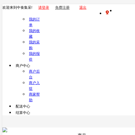
欢迎来到中食集采!
请登录
免费注册
退出
我的订
单
我的收
藏
我的采
购
我的报
价
商户中心
商户后
台
商户入
驻
商家帮
助
配送中心
结算中心