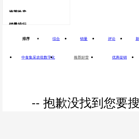
柑果
鹅蛋类
推荐热卖
鹅蛋
青柠
销量排行
鸽子蛋类
排序
综合
销量
评论
鸽子蛋
中食集采农批数字化
推荐好货
优惠促销
平台自营
-- 抱歉没找到您要