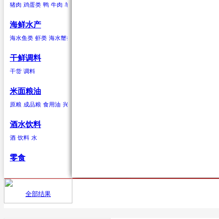
猪肉
鸡蛋类
鸭
牛肉
羊肉
驴肉
兔肉
马肉
鹿肉
鸡
鹅
鹌鹑
鸽子
鸭蛋类
鹅蛋类
柑果
葱蒜类
羊肉
海鲜水产
橘子
红葱头
羊肉卷
砂糖桔
韭菜
羊排
橙子
大蒜
柠檬
生姜
青柠
香葱
柚子
蒜苗
金桔
蒜苔
葡萄柚
海水贝类
海水鱼类
虾类
海水蟹类
海水贝类
淡水鱼
淡水蟹
鲍鱼
泥蚶
毛蚶（赤贝）
魁蚶
贻贝
红螺
香螺
干鲜调料
浆果
辣椒类
兔肉
杂色蛤
青柳蛤
大竹蛏
缢蛏
海虹
其他海水贝类
干货
调料
葡萄
红尖椒
兔肉
提子
绿尖椒
蓝莓
猕猴桃(奇异果)
黄心猕猴桃
软
米面粮油
鹿肉
原粮
成品粮
食用油
兴安大米
鹿肉
酒水饮料
酒
饮料
水
鹅
零食
鹅肉
鸽子
全部结果
首页
供应
鸽子肉