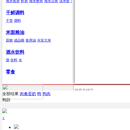
海水鱼类
虾类
海水蟹类
海水贝类
淡水鱼
淡水蟹
海水贝类
鲍鱼
泥蚶
毛蚶（赤贝）
干鲜调料
浆果
辣椒类
兔肉
杂色蛤
青柳蛤
大竹蛏
缢
干货
调料
葡萄
红尖椒
兔肉
提子
绿尖椒
蓝莓
猕猴桃(奇
米面粮油
原粮
成品粮
食用油
兴安大米
鹿肉
鹿肉
酒水饮料
酒
饮料
水
鹅
零食
鹅肉
鸽子
全部结果
肉禽蛋奶
鸭
鸭肉
首页
供应
鸭脖
鸽子肉
<
鹅蛋类
鹅蛋