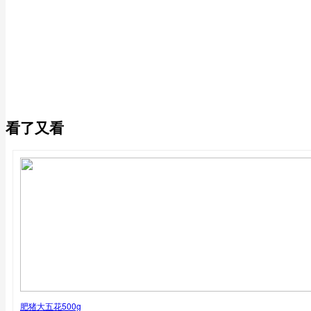
服 务：
配 送：
由
新荣记川卤
发货并提供售后服务
-
+
已售罄
看了又看
肥猪大五花500g