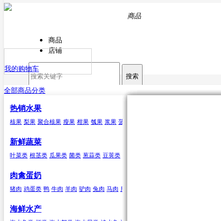
商品
商品
店铺
我的购物车
搜索
全部商品分类
热销水果
核果
叶菜类
猪肉
海水鱼类
干货
原粮
酒
核果
梨果
聚合核果
瘦果
柑果
瓠果
浆果
菠萝
芒果
杏
菠菜
猪排
鳕鱼
甘薯粉
稻谷
白酒
樱桃
芥菜
白条猪
带鱼
小麦
啤酒
李子
香菜
鲅鱼（马鲛鱼）
玉米
米酒
桃类
茼蒿
高粱
红酒
梅子(青
苋菜
谷子
鲹
马面鲀
秋刀鱼
石斑鱼
新鲜蔬菜
鱼
章鱼
其他海水鱼类
叶菜类
根茎类
瓜果类
菌类
葱蒜类
豆荚类
辣椒类
聚合核果
瓜果类
鸭
食用油
水
黑莓
黄瓜
鸭肉
花生油
纯净水
覆盆子
丝瓜
菜油
矿泉水
冬瓜
云莓
香油
苦瓜
罗甘莓
葵花籽
南瓜
肉禽蛋奶
油
芥花油
猪肉
鸡蛋类
鸭
牛肉
羊肉
驴肉
兔肉
马肉
鹿肉
鸡
鹅
鹌鹑
鸽子
鸭蛋类
鹅蛋类
柑果
葱蒜类
羊肉
海鲜水产
橘子
红葱头
羊肉卷
砂糖桔
韭菜
羊排
橙子
大蒜
柠檬
生姜
青
香