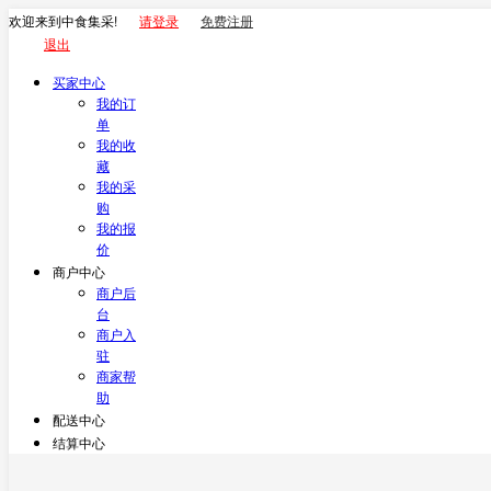
欢迎来到中食集采!
请登录
免费注册
退出
买家中心
我的订
单
我的收
藏
我的采
购
我的报
价
商户中心
商户后
台
商户入
驻
商家帮
助
配送中心
结算中心