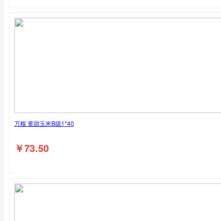
万糯 黄甜玉米B级1*40
￥
73.50