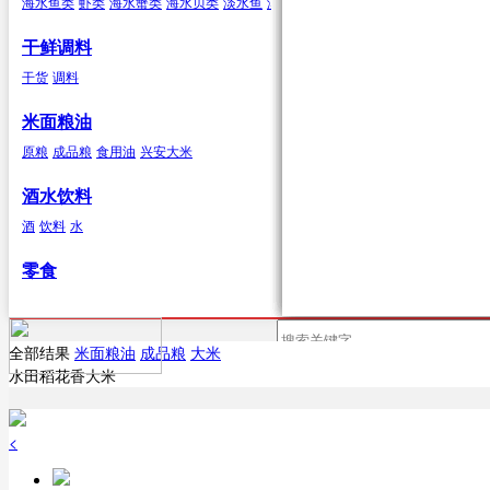
海水鱼类
虾类
海水蟹类
海水贝类
淡水鱼
淡水蟹
海水贝类
鲍鱼
泥蚶
毛蚶（赤贝）
干鲜调料
浆果
辣椒类
兔肉
杂色蛤
青柳蛤
大竹蛏
缢
干货
调料
葡萄
红尖椒
兔肉
提子
绿尖椒
蓝莓
猕猴桃(奇
米面粮油
原粮
成品粮
食用油
兴安大米
鹿肉
鹿肉
酒水饮料
酒
饮料
水
鹅
零食
鹅肉
鸽子
全部结果
米面粮油
成品粮
大米
首页
供应
水田稻花香大米
鸽子肉
<
鹅蛋类
鹅蛋