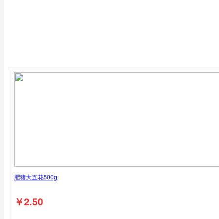
-
+
已售罄
肥猪大五花500g
￥
2.50