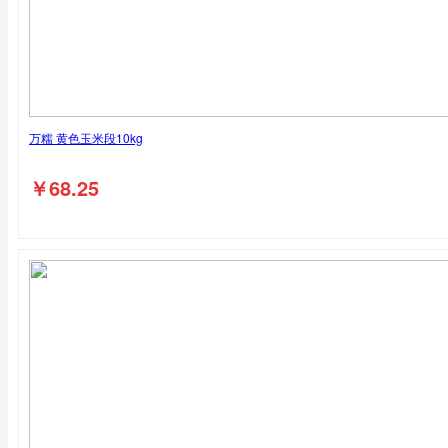
万糯 黄色玉米段10kg
￥
68.25