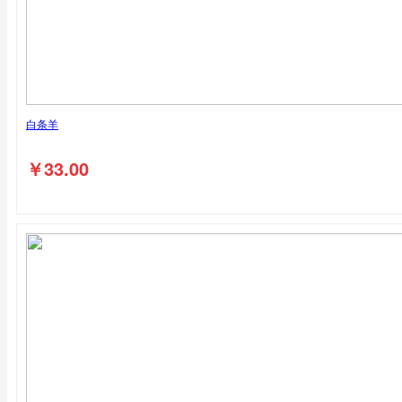
白条羊
￥
33.00