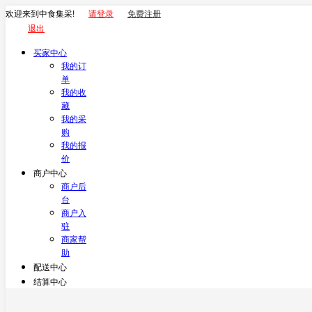
欢迎来到中食集采!
请登录
免费注册
退出
买家中心
我的订
单
我的收
藏
我的采
购
我的报
价
商户中心
商户后
台
商户入
驻
商家帮
助
配送中心
结算中心