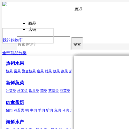
商品
商品
店铺
我的购物车
搜索
全部商品分类
热销水果
核果
叶菜类
猪肉
海水鱼类
干货
原粮
酒
核果
梨果
聚合核果
瘦果
柑果
瓠果
浆果
菠萝
芒果
杏
菠菜
猪排
鳕鱼
甘薯粉
稻谷
白酒
樱桃
芥菜
白条猪
带鱼
小麦
啤酒
李子
香菜
鲅鱼（马鲛鱼）
玉米
米酒
桃类
茼蒿
高粱
红酒
梅子(青
苋菜
谷子
鲹
马面鲀
秋刀鱼
石斑鱼
新鲜蔬菜
鱼
章鱼
其他海水鱼类
叶菜类
根茎类
瓜果类
菌类
葱蒜类
豆荚类
辣椒类
聚合核果
瓜果类
鸭
食用油
水
黑莓
黄瓜
鸭肉
花生油
纯净水
覆盆子
丝瓜
菜油
矿泉水
冬瓜
云莓
香油
苦瓜
罗甘莓
葵花籽
南瓜
肉禽蛋奶
油
芥花油
猪肉
鸡蛋类
鸭
牛肉
羊肉
驴肉
兔肉
马肉
鹿肉
鸡
鹅
鹌鹑
鸽子
鸭蛋类
鹅蛋类
柑果
葱蒜类
羊肉
海鲜水产
橘子
红葱头
羊肉卷
砂糖桔
韭菜
羊排
橙子
大蒜
柠檬
生姜
青
香