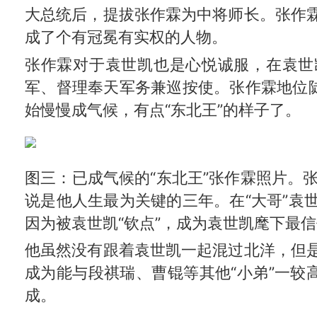
大总统后，提拔张作霖为中将师长。张作
成了个有冠冕有实权的人物。
张作霖对于袁世凯也是心悦诚服，在袁世
军、督理奉天军务兼巡按使。张作霖地位陡
始慢慢成气候，有点“东北王”的样子了。
图三：已成气候的“东北王”张作霖照片。张作
说是他人生最为关键的三年。在“大哥”袁
因为被袁世凯“钦点”，成为袁世凯麾下最信
他虽然没有跟着袁世凯一起混过北洋，但
成为能与段祺瑞、曹锟等其他“小弟”一较
成。