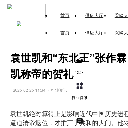
首页
供应大厅
采购
首页
供应大厅
采购
袁世凯和“东北王”张作
凯称帝的贺礼
1224
2025-02-25 11:34
·
行业资讯
行业资讯
袁世凯绝对算得上是影响近代中国历史进
逼迫清帝退位，才推开了共和的大门。他