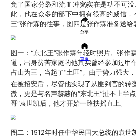
免了国家分裂和流血冲突实在是功不可没
评论
此，他在众多的部下中拥有很高的威信，
王”张作霖的往事，图四是张作霖准备送给
分享
图一：“东北王”张作霖年轻时照片。张作
首页
道，出身贫苦家庭的他其实曾经参加过甲
占山为王，当起了“土匪”。由于势力强大
在被招安后，尽管他实现了从匪到官的转
微，更是与名声赫赫的“东北王”扯不上半
哥”袁世凯后，他才开始一路扶摇直上。
图二：1912年时任中华民国大总统的袁