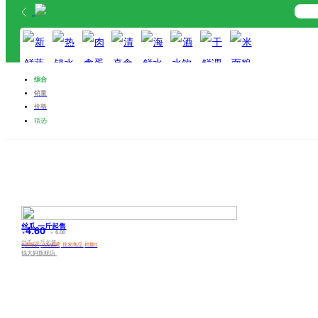
首页
分类
购物车
综合
我的
销量
价格
新鲜蔬菜
热销水果
肉禽蛋奶
清真食品
海鲜水产
酒水饮料
干鲜调料
米面粮油
筛选
丝瓜 一斤起售
4.60
6.00
￥
￥
丝瓜 一斤起售
0
条评价
0
人收藏
批发商品
销量0
钱大妈旗舰店