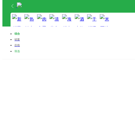
首页
分类
购物车
综合
我的
销量
价格
新鲜蔬菜
热销水果
肉禽蛋奶
清真食品
海鲜水产
酒水饮料
干鲜调料
米面粮油
筛选