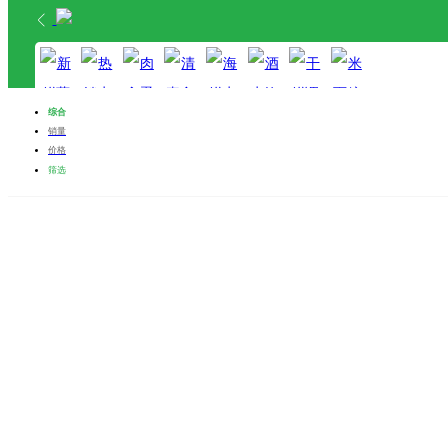
首页
分类
购物车
综合
我的
销量
价格
新鲜蔬菜
热销水果
肉禽蛋奶
清真食品
海鲜水产
酒水饮料
干鲜调料
米面粮油
筛选