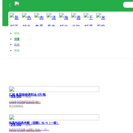
首页
分类
购物车
综合
我的
销量
价格
新鲜蔬菜
热销水果
肉禽蛋奶
清真食品
海鲜水产
酒水饮料
干鲜调料
米面粮油
筛选
汇福 食用植物调和油 5升/瓶
55.00
59.00
￥
￥
汇福 食用植物调和油 5升/瓶
0
条评价
0
人收藏
批发商品
销量0
钱大妈旗舰店
味美年经典米醋（甜醋）5L*4（一箱）
25.00
29.00
￥
￥
味美年经典米醋（甜醋）5L*4（一箱）
0
条评价
0
人收藏
批发商品
销量0