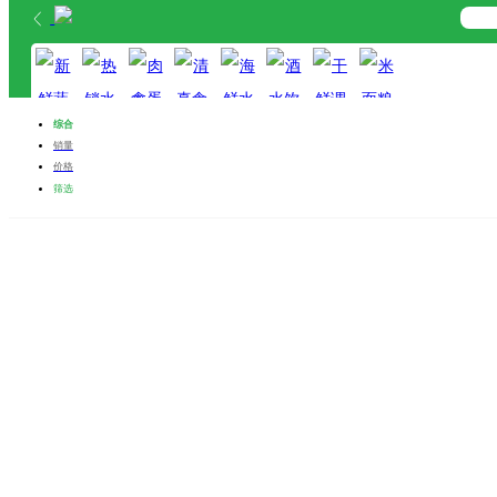
首页
分类
购物车
综合
我的
销量
价格
新鲜蔬菜
热销水果
肉禽蛋奶
清真食品
海鲜水产
酒水饮料
干鲜调料
米面粮油
筛选