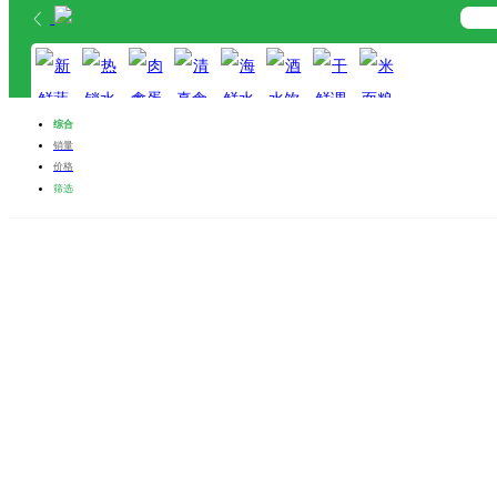
首页
分类
购物车
综合
我的
销量
价格
新鲜蔬菜
热销水果
肉禽蛋奶
清真食品
海鲜水产
酒水饮料
干鲜调料
米面粮油
筛选