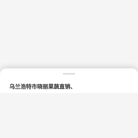
乌兰浩特市晓丽果蔬直销、
内蒙古自治区兴安盟乌兰浩特市
计算中...
驾车
公交
步行
骑行