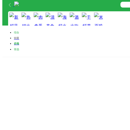
首页
分类
购物车
综合
我的
销量
价格
新鲜蔬菜
热销水果
肉禽蛋奶
清真食品
海鲜水产
酒水饮料
干鲜调料
米面粮油
筛选