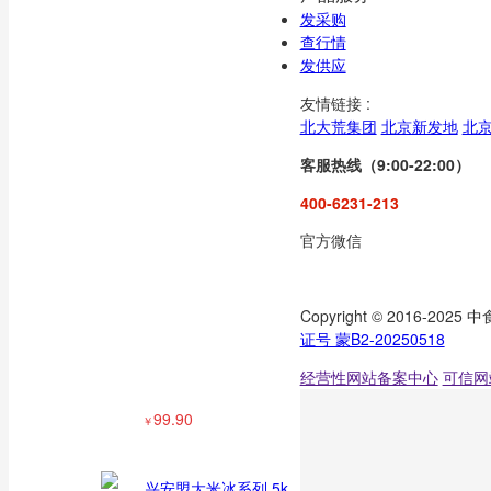
发采购
查行情
发供应
友情链接 :
大米酒53°   500ml*2
北大荒集团
北京新发地
北
瓶/组
客服热线（9:00-22:00）
￥
450.00
400-6231-213
兴安盟老兵大华联香
米25KG/袋
官方微信
162.50
￥
Copyright © 2016-
证号 蒙B2-20250518
兴安盟大米
经营性网站备案中心
可信网
99.90
￥
兴安盟大米冰系列 5k