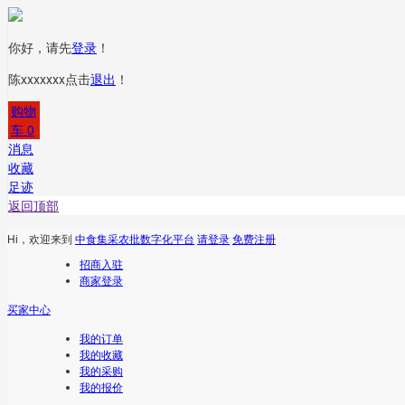
你好，请先
登录
！
陈xxxxxxx
点击
退出
！
购物
车
0
消息
收藏
足迹
返回顶部
Hi，欢迎来到
中食集采农批数字化平台
请登录
免费注册
招商入驻
商家登录
买家中心
我的订单
我的收藏
我的采购
我的报价