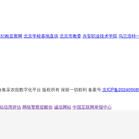
京纪检监察网
北京学校基地直供
北京市教委
兴安职业技术学院
乌兰浩特
2025 中食集采农批数字化平台 版权所有 保留一切权利 备案号:
京ICP备202405
站信用评估
网络警察提醒你
诚信网站
中国互联网举报中心