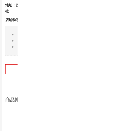
地址：巴日嘎斯台乡哈拉黑办事处哈拉黑村五
社
店铺动态评分/与行业相比：
描述相符
0.0分
小于
0.04
65.00
服务态度
0.0分
小于
0.04
成
¥
发货速度
0.0分
小于
0.04
富晒大米 5k
电话咨询
88.00
成
¥
商品排行
大华联 5kg/