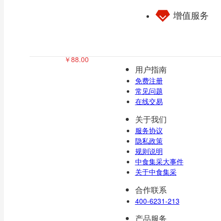
增值服务
米昔252g /箱
￥
88.00
用户指南
免费注册
常见问题
在线交易
稻米羹185g/箱
关于我们
服务协议
￥
98.00
隐私政策
规则说明
中食集采大事件
关于中食集采
合作联系
大米酒42°  500ml/瓶
400-6231-213
￥
198.00
产品服务